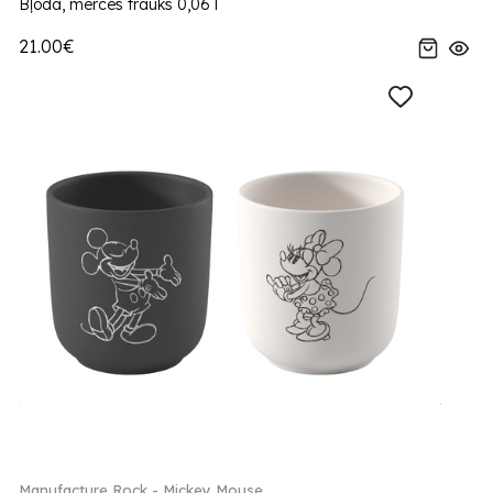
Bļoda, mērces trauks 0,06 l
21.00€
Manufacture Rock - Mickey Mouse