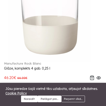
Manufacture Rock Blanc
Glāze, komplekts 4 gab. 0,25 l
46.20€
66.00€
-30%
Jūsu pieredze šajā vietnē tiks uzlabota, atļaujot sīkdatnes.
Cookie Policy
Noraidīt
Pielāgot preferences
Pieņemt sīkdatnes
Menu
Kategorijas
Meklēt
Grozs