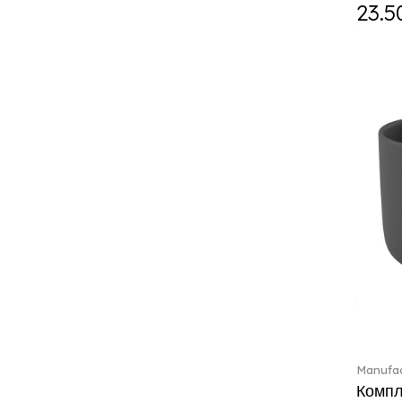
ETOILE (29)
23.5
Eze (2)
Feathered Beauties (1)
Finesse (1)
Fleur (10)
Florere (15)
Flow to order (10)
For me (27)
French Garden (35)
Garden Tales (1)
Gaura (2)
Gema (51)
Grand Royal (3)
Gray Pearl (20)
High (17)
Highland (1)
Holiday Cheers (24)
Manufac
Holiday Cheers Dulcis (6)
Компле