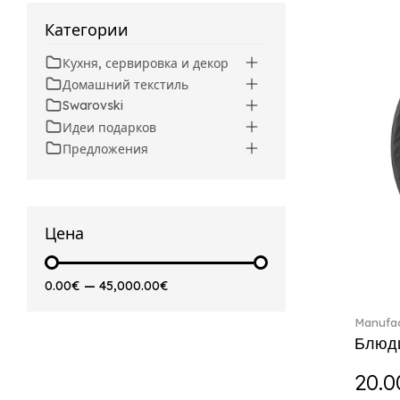
Beverages (6)
Arthur (3)
Категории
Arthur Brushed (2)
Кухня, сервировка и декор
Asian Symbols (8)
Домашний текстиль
Attract (2)
Swarovski
Audun (29)
Идеи подарков
Avarua (20)
Предложения
Avarua Gifts (3)
Beauty and the Beast (5)
Bella (5)
Blacksmith (1)
Цена
Bloom (2)
Boston (7)
0.00€
—
45,000.00€
Boston coloured (41)
Bunny Tales (7)
Manufac
Capri (7)
Блюдц
Carat (17)
20.0
Cellini (17)