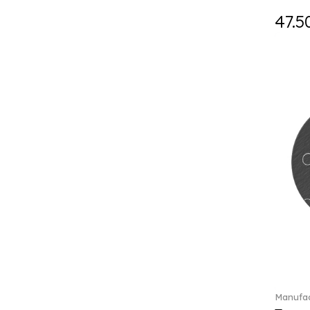
Holiday Magic (8)
47.5
Holiday Magic Classics (6)
Hyperbola (33)
Iconic (14)
Idyllia (23)
Idyllia (139)
Imber (50)
In The Secret Garden (1)
Infinite (1)
Insigne (1)
Jungle Beats (1)
K Fauve (5)
Kensington fromage (5)
Kid's Dining (3)
Kids tableware (12)
Kreuzband Septfontaines (1)
Kris Bear (20)
Manufac
La Divina (7)