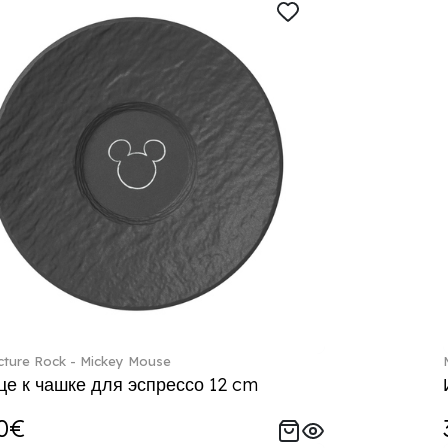
ture Rock - Mickey Mouse
е к чашке для эспрессо 12 cm
0€