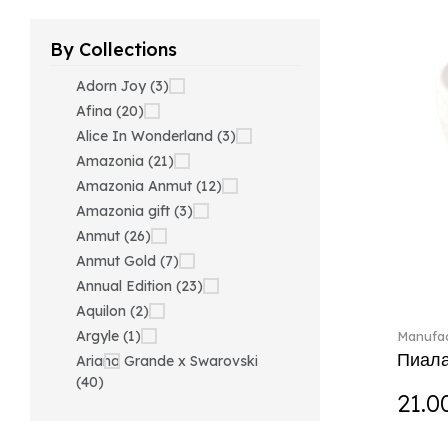
By Collections
Adorn Joy (3)
Afina (20)
Alice In Wonderland (3)
Amazonia (21)
Amazonia Anmut (12)
Amazonia gift (3)
Anmut (26)
Anmut Gold (7)
Annual Edition (23)
Aquilon (2)
Argyle (1)
Manufac
Пиала
Ariana Grande x Swarovski
(40)
21.0
Artesano (42)
Artesano Hot&Cold