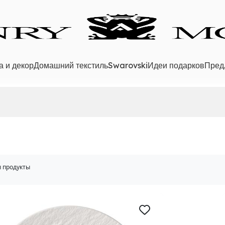
а и декор
Домашний текстиль
Swarovski
Идеи подарков
Пред
 продукты