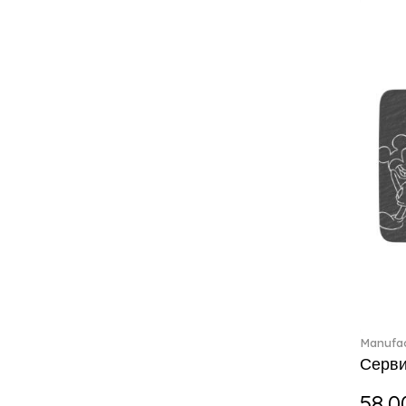
Charles (1)
Château Septfontaines (12)
Christmas toys (6)
Christmas toys memory (4)
Chroma (29)
City (3)
Clarica (2)
Classic Gifts white (2)
Classica (24)
Clever Cooking (3)
Colourful Spring (15)
Constella (44)
Corabell (1)
Corolles (4)
Cosmopolitan (2)
Manufac
Crafted Breeze (5)
Серви
Crystal (3)
Crystal Clear Accessories (2)
58.0