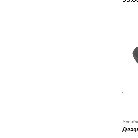
Crystal Colorful Accessories
(4)
Crystal Flowers (1)
Crystal Myriad (6)
Crystal Ocean (1)
Crystalline (43)
Curiosa (1)
Daily line (13)
Design Naif to order (2)
Dextera (70)
Disney Classics (4)
Display (4)
Dulcis (4)
Ecumes (2)
Eden (4)
Ella (2)
Manufac
En Merlemont (1)
Десер
Entree (9)