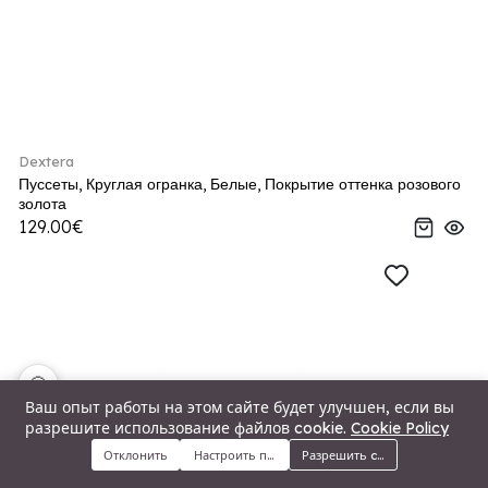
Dextera
Пуссеты, Круглая огранка, Белые, Покрытие оттенка розового
золота
129.00€
🍪
Ваш опыт работы на этом сайте будет улучшен, если вы
разрешите использование файлов cookie.
Cookie Policy
Отклонить
Настроить предпочтения
Разрешить cookie
Меню
Категории
Поиск
Корзина