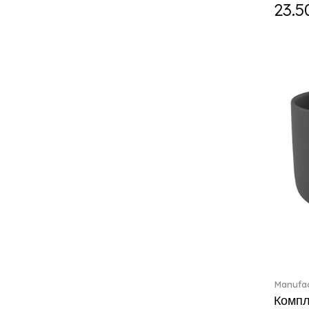
Curiosa (1)
23.5
Daily line (13)
Design Naif to order (2)
Dextera (70)
Disney Classics (4)
Display (4)
diVino (7)
Do not litter (4)
Dulcis (4)
Easter Delight (4)
Ecumes (2)
Eden (4)
Ella (2)
En Merlemont (1)
Engel / Angels (16)
Entree (9)
ETOILE (29)
Manufac
Eze (2)
Компле