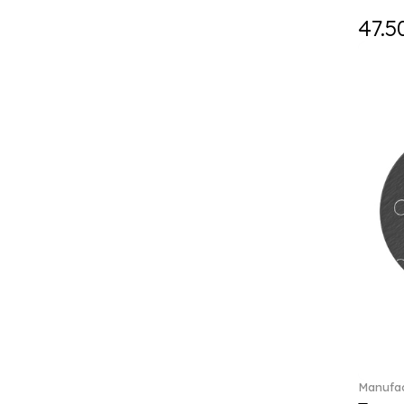
Falda (1)
47.5
Fast (4)
Feathered Beauties (1)
Finesse (1)
Fleur (11)
Florere (15)
Flow to order (10)
Flux (5)
For me (27)
French Garden (35)
Garden Tales (1)
Gaura (2)
Gema (51)
Grand Royal (3)
Gray Pearl (20)
Gypsy (2)
Heritage Dynasty (1)
High (17)
Manufac