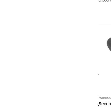
Classic Gifts white (2)
Classica (24)
Clever Cooking (3)
Colourful Spring (15)
Constella (44)
Corabell (1)
Core (1)
Corolles (4)
Cosmopolitan (2)
Crafted Breeze (5)
Crystal (3)
Crystal Clear Accessories (2)
Crystal Colorful Accessories
(4)
Crystal Flowers (1)
Crystal Myriad (6)
Manufac
Crystal Ocean (1)
Десер
Crystalline (42)