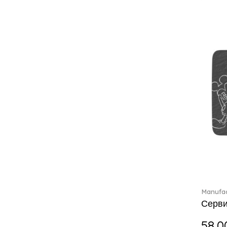
Boston coloured (41)
Break the bank (2)
Brillance Fleurs des Alpes (6)
Brillance Fleurs Sauvages
(36)
Brillance Grand Air (18)
Brillance Weiss (24)
Bunny Tales (7)
Capri (7)
Carat (17)
Cellini (17)
Charles (1)
Château Septfontaines (12)
Christmas toys (6)
Christmas toys memory (4)
Chroma (29)
Manufac
Серви
City (3)
Clarica (2)
58.0