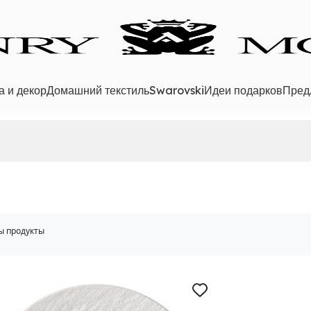
а и декор
Домашний текстиль
Swarovski
Идеи подарков
Пред
ы продукты