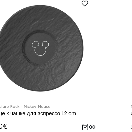
ture Rock - Mickey Mouse
е к чашке для эспрессо 12 cm
0€