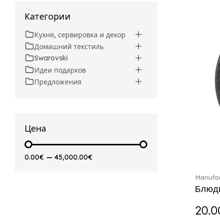
Artesano (42)
Категории
Artesano Hot&Cold
Beverages (6)
Кухня, сервировка и декор
Arthur (3)
Домашний текстиль
Arthur Brushed (2)
Swarovski
Asian Symbols (8)
Идеи подарков
Asym (1)
Предложения
Attract (2)
Audun (29)
Avarua (20)
Avarua Gifts (3)
Цена
Bag vase (5)
Barocco (16)
0.00€
—
45,000.00€
Beauty and the Beast (5)
Bella (5)
Manufac
Blacksmith (1)
Блюдц
Bloom (2)
20.0
Boston (7)