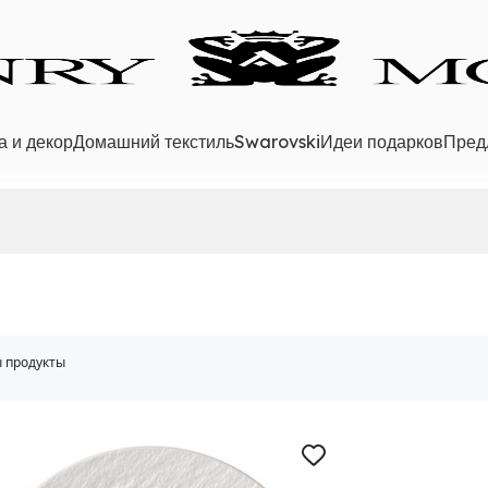
а и декор
Домашний текстиль
Swarovski
Идеи подарков
Пред
 продукты