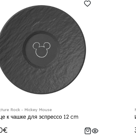
ture Rock - Mickey Mouse
е к чашке для эспрессо 12 cm
0€