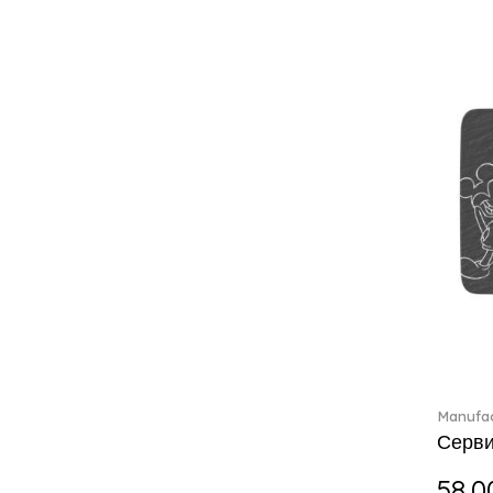
Charles (1)
Château Septfontaines (12)
Christmas toys (6)
Christmas toys memory (4)
Chroma (29)
City (3)
Clarica (2)
Classic Gifts white (2)
Classica (24)
Clever Cooking (3)
Colourful Spring (15)
Constella (44)
Corabell (1)
Corolles (4)
Cosmopolitan (2)
Manufac
Crafted Breeze (5)
Серви
Crystal (3)
Crystal Clear Accessories (2)
58.0