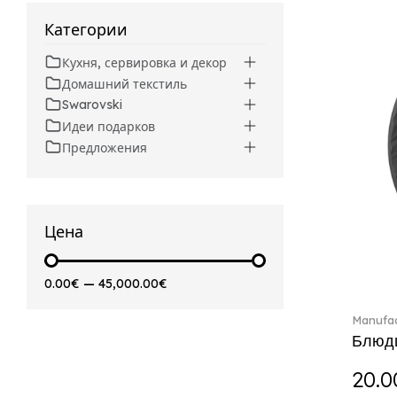
Beverages (6)
Arthur (3)
Категории
Arthur Brushed (2)
Кухня, сервировка и декор
Asian Symbols (8)
Домашний текстиль
Attract (2)
Swarovski
Audun (29)
Идеи подарков
Avarua (20)
Предложения
Avarua Gifts (3)
Beauty and the Beast (5)
Bella (5)
Blacksmith (1)
Цена
Bloom (2)
Boston (7)
0.00€
—
45,000.00€
Boston coloured (41)
Bunny Tales (7)
Manufac
Capri (7)
Блюдц
Carat (17)
20.0
Cellini (17)