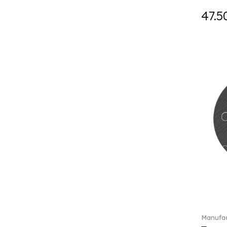
Holiday Magic (8)
47.5
Holiday Magic Classics (6)
Hyperbola (33)
Iconic (14)
Idyllia (23)
Idyllia (139)
Imber (50)
In The Secret Garden (1)
Infinite (1)
Insigne (1)
Jungle Beats (1)
K Fauve (5)
Kensington fromage (5)
Kid's Dining (3)
Kids tableware (12)
Kreuzband Septfontaines (1)
Kris Bear (20)
Manufac
La Divina (7)