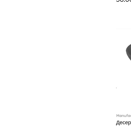
Crystal Colorful Accessories
(4)
Crystal Flowers (1)
Crystal Myriad (6)
Crystal Ocean (1)
Crystalline (43)
Curiosa (1)
Daily line (13)
Design Naif to order (2)
Dextera (70)
Disney Classics (4)
Display (4)
Dulcis (4)
Ecumes (2)
Eden (4)
Ella (2)
Manufac
En Merlemont (1)
Десер
Entree (9)