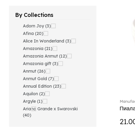
By Collections
Adorn Joy (3)
Afina (20)
Alice In Wonderland (3)
Amazonia (21)
Amazonia Anmut (12)
Amazonia gift (3)
Anmut (26)
Anmut Gold (7)
Annual Edition (23)
Aquilon (2)
Argyle (1)
Manufac
Пиала
Ariana Grande x Swarovski
(40)
21.0
Artesano (42)
Artesano Hot&Cold