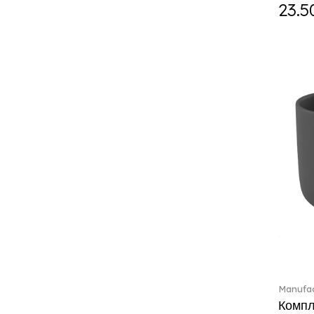
ETOILE (29)
23.5
Eze (2)
Feathered Beauties (1)
Finesse (1)
Fleur (4)
Florere (15)
Flow to order (10)
For me (27)
French Garden (35)
Garden Tales (1)
Gaura (2)
Gema (51)
Grand Royal (3)
Gray Pearl (20)
High (17)
Highland (1)
Holiday Cheers (24)
Manufac
Holiday Cheers Dulcis (6)
Компле