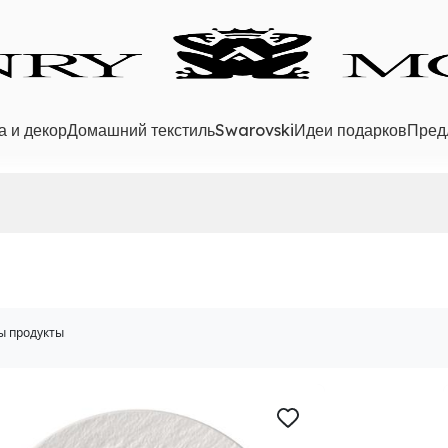
а и декор
Домашний текстиль
Swarovski
Идеи подарков
Пред
ы продукты