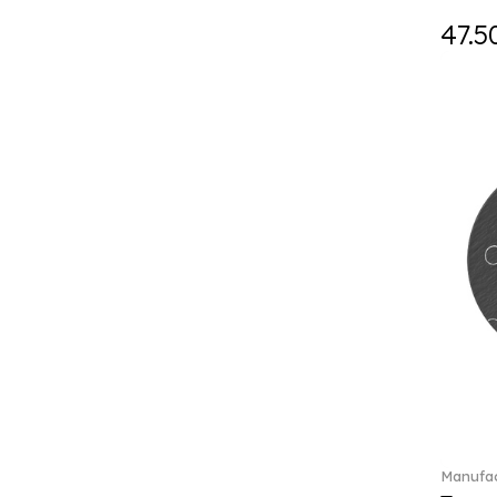
Falda (1)
47.5
Fast (4)
Feathered Beauties (1)
Finesse (1)
Fleur (11)
Florere (15)
Flow to order (10)
Flux (5)
For me (27)
French Garden (35)
Garden Tales (1)
Gaura (2)
Gema (51)
Grand Royal (3)
Gray Pearl (20)
Gypsy (2)
Heritage Dynasty (1)
High (17)
Manufac