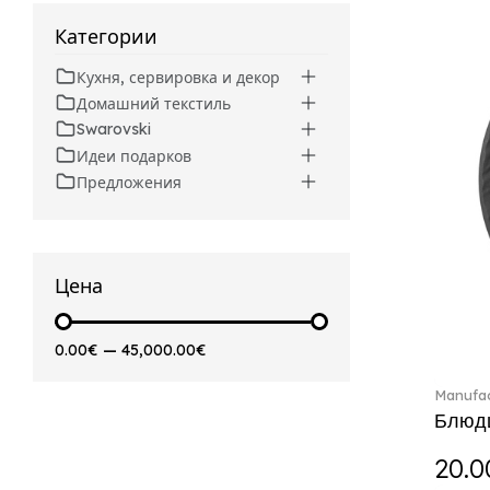
Artesano (42)
Категории
Artesano Hot&Cold
Beverages (6)
Кухня, сервировка и декор
Arthur (3)
Домашний текстиль
Arthur Brushed (2)
Swarovski
Asian Symbols (8)
Идеи подарков
Asym (1)
Предложения
Attract (2)
Audun (29)
Avarua (20)
Avarua Gifts (3)
Цена
Bag vase (5)
Barocco (16)
0.00€
—
45,000.00€
Beauty and the Beast (5)
Bella (5)
Manufac
Blacksmith (1)
Блюдц
Bloom (2)
20.0
Boston (7)