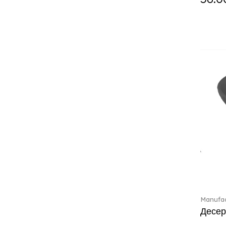
Classic Gifts white (2)
Classica (24)
Clever Cooking (3)
Colourful Spring (15)
Constella (44)
Corabell (1)
Core (1)
Corolles (4)
Cosmopolitan (2)
Crafted Breeze (5)
Crystal (3)
Crystal Clear Accessories (2)
Crystal Colorful Accessories
(4)
Crystal Flowers (1)
Crystal Myriad (6)
Manufac
Crystal Ocean (1)
Десер
Crystalline (42)