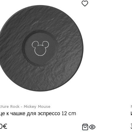
ture Rock - Mickey Mouse
е к чашке для эспрессо 12 cm
0€