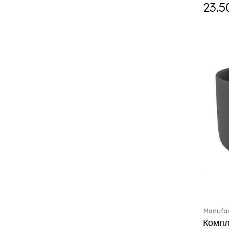
Curiosa (1)
23.5
Daily line (13)
Design Naif to order (2)
Dextera (70)
Disney Classics (4)
Display (4)
diVino (7)
Do not litter (4)
Dulcis (4)
Easter Delight (4)
Ecumes (2)
Eden (4)
Ella (2)
En Merlemont (1)
Engel / Angels (16)
Entree (9)
ETOILE (29)
Manufac
Eze (2)
Компле