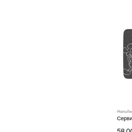
Boston coloured (41)
Break the bank (2)
Brillance Fleurs des Alpes (6)
Brillance Fleurs Sauvages
(36)
Brillance Grand Air (18)
Brillance Weiss (24)
Bunny Tales (7)
Capri (7)
Carat (17)
Cellini (17)
Charles (1)
Château Septfontaines (12)
Christmas toys (6)
Christmas toys memory (4)
Chroma (29)
Manufac
Серви
City (3)
Clarica (2)
58.0