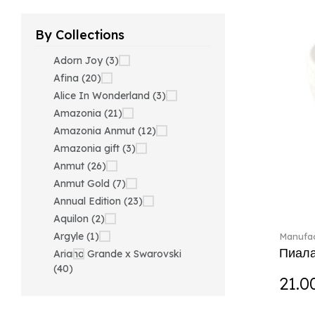
By Collections
Adorn Joy (3)
Afina (20)
Alice In Wonderland (3)
Amazonia (21)
Amazonia Anmut (12)
Amazonia gift (3)
Anmut (26)
Anmut Gold (7)
Annual Edition (23)
Aquilon (2)
Argyle (1)
Manufac
Пиала
Ariana Grande x Swarovski
(40)
21.0
Artesano (42)
Artesano Hot&Cold