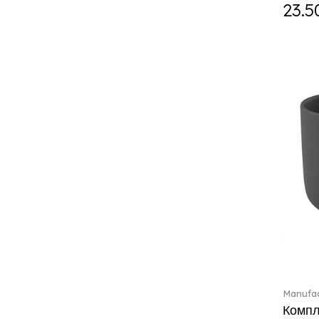
ETOILE (29)
23.5
Eze (2)
Feathered Beauties (1)
Finesse (1)
Fleur (4)
Florere (15)
Flow to order (10)
For me (27)
French Garden (35)
Garden Tales (1)
Gaura (2)
Gema (51)
Grand Royal (3)
Gray Pearl (20)
High (17)
Highland (1)
Holiday Cheers (24)
Manufac
Holiday Cheers Dulcis (6)
Компле