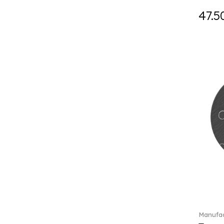
Holiday Magic (8)
47.5
Holiday Magic Classics (6)
Hyperbola (33)
Iconic (14)
Idyllia (23)
Idyllia (139)
Imber (50)
In The Secret Garden (1)
Infinite (1)
Insigne (1)
Jungle Beats (1)
K Fauve (5)
Kensington fromage (5)
Kid's Dining (3)
Kids tableware (12)
Kreuzband Septfontaines (1)
Kris Bear (20)
Manufac
La Divina (7)