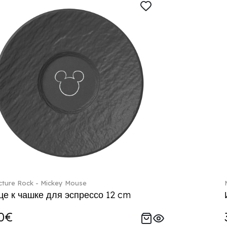
ture Rock - Mickey Mouse
е к чашке для эспрессо 12 cm
0€