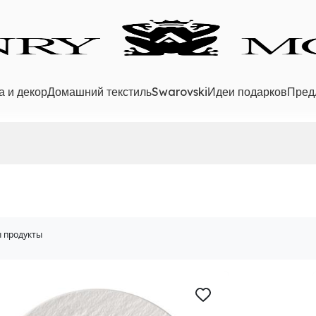
а и декор
Домашний текстиль
Swarovski
Идеи подарков
Пред
 продукты