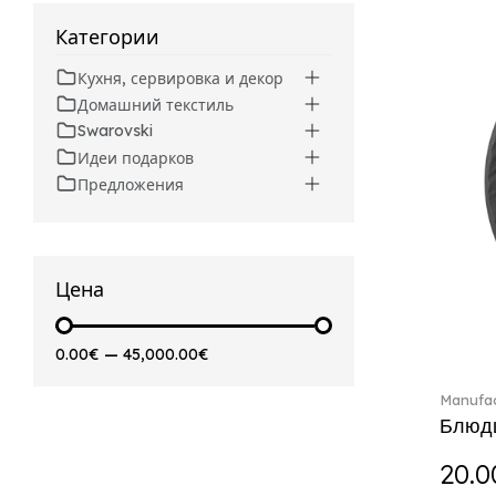
Beverages (6)
Arthur (3)
Категории
Arthur Brushed (2)
Кухня, сервировка и декор
Asian Symbols (8)
Домашний текстиль
Attract (2)
Swarovski
Audun (29)
Идеи подарков
Avarua (20)
Предложения
Avarua Gifts (3)
Beauty and the Beast (5)
Bella (5)
Blacksmith (1)
Цена
Bloom (2)
Boston (7)
0.00€
—
45,000.00€
Boston coloured (41)
Bunny Tales (7)
Manufac
Capri (7)
Блюдц
Carat (17)
20.0
Cellini (17)