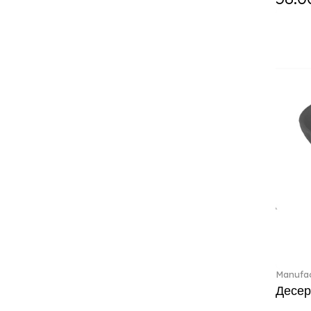
Crystal Colorful Accessories
(4)
Crystal Flowers (1)
Crystal Myriad (6)
Crystal Ocean (1)
Crystalline (43)
Curiosa (1)
Daily line (13)
Design Naif to order (2)
Dextera (70)
Disney Classics (4)
Display (4)
Dulcis (4)
Ecumes (2)
Eden (4)
Ella (2)
Manufac
En Merlemont (1)
Десер
Entree (9)