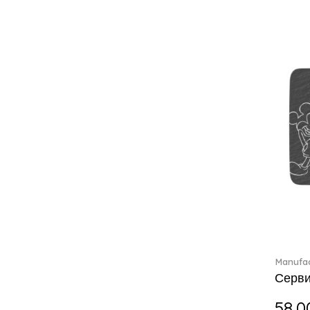
Charles (1)
Château Septfontaines (12)
Christmas toys (6)
Christmas toys memory (4)
Chroma (29)
City (3)
Clarica (2)
Classic Gifts white (2)
Classica (24)
Clever Cooking (3)
Colourful Spring (15)
Constella (44)
Corabell (1)
Corolles (4)
Cosmopolitan (2)
Manufac
Crafted Breeze (5)
Серви
Crystal (3)
Crystal Clear Accessories (2)
58.0