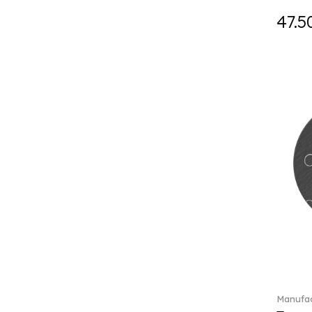
Falda (1)
47.5
Fast (4)
Feathered Beauties (1)
Finesse (1)
Fleur (11)
Florere (15)
Flow to order (10)
Flux (5)
For me (27)
French Garden (35)
Garden Tales (1)
Gaura (2)
Gema (51)
Grand Royal (3)
Gray Pearl (20)
Gypsy (2)
Heritage Dynasty (1)
High (17)
Manufac