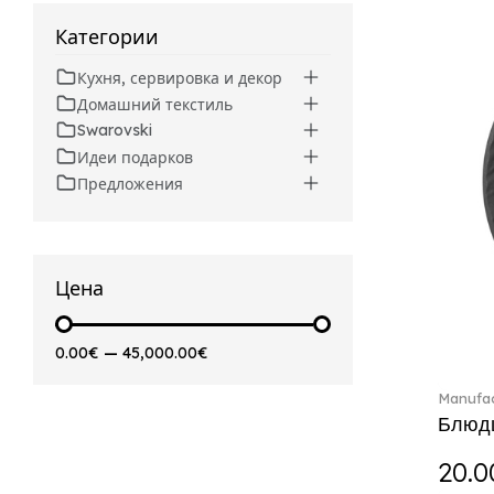
Artesano (42)
Категории
Artesano Hot&Cold
Beverages (6)
Кухня, сервировка и декор
Arthur (3)
Домашний текстиль
Arthur Brushed (2)
Swarovski
Asian Symbols (8)
Идеи подарков
Asym (1)
Предложения
Attract (2)
Audun (29)
Avarua (20)
Avarua Gifts (3)
Цена
Bag vase (5)
Barocco (16)
0.00€
—
45,000.00€
Beauty and the Beast (5)
Bella (5)
Manufac
Blacksmith (1)
Блюдц
Bloom (2)
20.0
Boston (7)