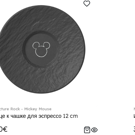
ture Rock - Mickey Mouse
е к чашке для эспрессо 12 cm
0€