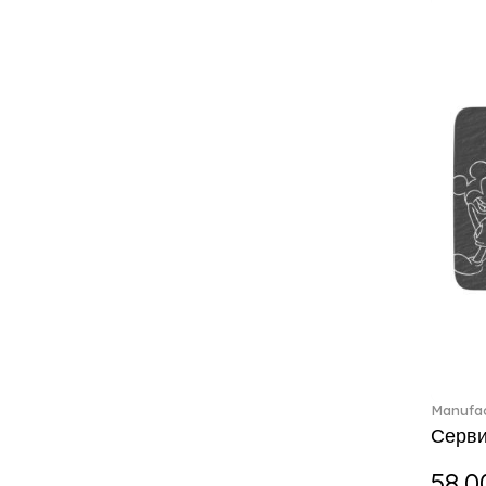
Boston coloured (41)
Break the bank (2)
Brillance Fleurs des Alpes (6)
Brillance Fleurs Sauvages
(36)
Brillance Grand Air (18)
Brillance Weiss (24)
Bunny Tales (7)
Capri (7)
Carat (17)
Cellini (17)
Charles (1)
Château Septfontaines (12)
Christmas toys (6)
Christmas toys memory (4)
Chroma (29)
Manufac
Серви
City (3)
Clarica (2)
58.0