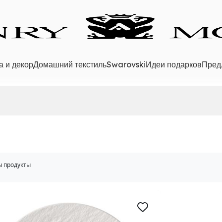
а и декор
Домашний текстиль
Swarovski
Идеи подарков
Пред
 продукты