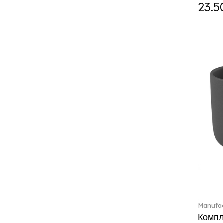
Curiosa (1)
23.5
Daily line (13)
Design Naif to order (2)
Dextera (70)
Disney Classics (4)
Display (4)
diVino (7)
Do not litter (4)
Dulcis (4)
Easter Delight (4)
Ecumes (2)
Eden (4)
Ella (2)
En Merlemont (1)
Engel / Angels (16)
Entree (9)
ETOILE (29)
Manufac
Eze (2)
Компле