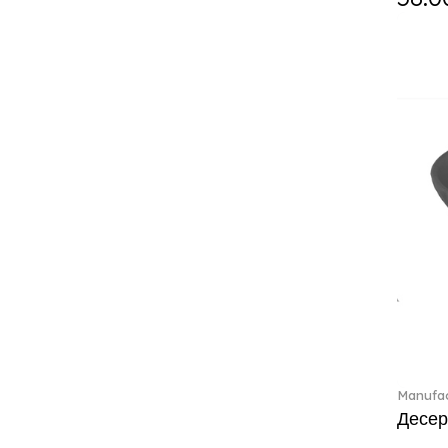
Classic Gifts white (2)
Classica (24)
Clever Cooking (3)
Colourful Spring (15)
Constella (44)
Corabell (1)
Core (1)
Corolles (4)
Cosmopolitan (2)
Crafted Breeze (5)
Crystal (3)
Crystal Clear Accessories (2)
Crystal Colorful Accessories
(4)
Crystal Flowers (1)
Crystal Myriad (6)
Manufac
Crystal Ocean (1)
Десер
Crystalline (43)