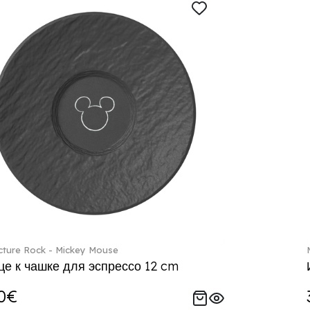
ture Rock - Mickey Mouse
е к чашке для эспрессо 12 cm
0€