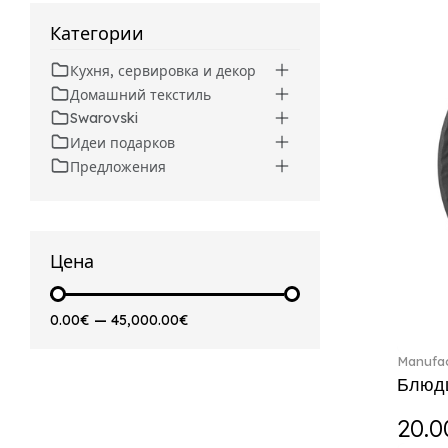
Beverages (6)
Arthur (3)
Категории
Arthur Brushed (2)
Кухня, сервировка и декор
Asian Symbols (8)
Домашний текстиль
Attract (2)
Swarovski
Audun (29)
Идеи подарков
Avarua (20)
Предложения
Avarua Gifts (3)
Beauty and the Beast (5)
Bella (5)
Blacksmith (1)
Цена
Bloom (2)
Boston (7)
0.00€
—
45,000.00€
Boston coloured (41)
Bunny Tales (7)
Manufac
Capri (7)
Блюдц
Carat (17)
20.0
Cellini (17)