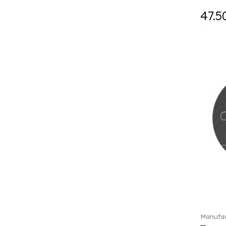
Holiday Magic (8)
47.5
Holiday Magic Classics (6)
Hyperbola (33)
Iconic (14)
Idyllia (139)
Idyllia (23)
Imber (50)
In The Secret Garden (1)
Infinite (1)
Insigne (1)
Jungle Beats (1)
K Fauve (5)
Kensington fromage (5)
Kid's Dining (3)
Kids tableware (12)
Kreuzband Septfontaines (1)
Kris Bear (20)
Manufac
La Divina (7)