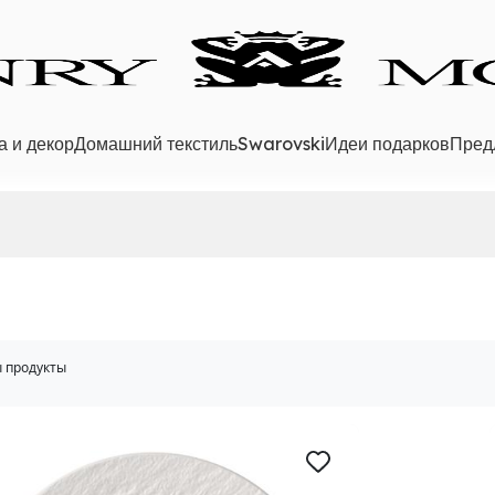
а и декор
Домашний текстиль
Swarovski
Идеи подарков
Пред
 продукты