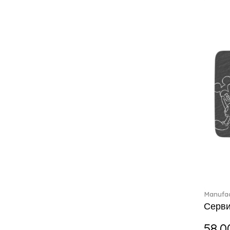
Charles (1)
Château Septfontaines (12)
Christmas toys (6)
Christmas toys memory (4)
Chroma (29)
City (3)
Clarica (2)
Classic Gifts white (2)
Classica (24)
Clever Cooking (3)
Colourful Spring (15)
Constella (44)
Corabell (1)
Corolles (4)
Cosmopolitan (2)
Manufac
Crafted Breeze (5)
Серви
Crystal (3)
Crystal Clear Accessories (2)
58.0