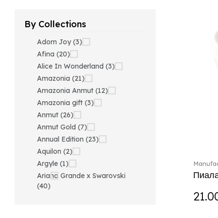
By Collections
Adorn Joy (3)
Afina (20)
Alice In Wonderland (3)
Amazonia (21)
Amazonia Anmut (12)
Amazonia gift (3)
Anmut (26)
Anmut Gold (7)
Annual Edition (23)
Aquilon (2)
Argyle (1)
Manufac
Пиала
Ariana Grande x Swarovski
(40)
21.0
Artesano (42)
Artesano Hot&Cold