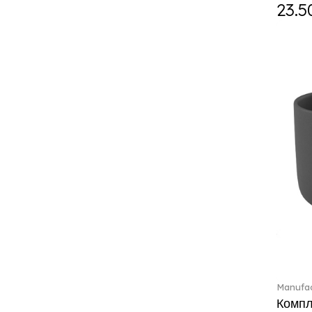
ETOILE (29)
23.5
Eze (2)
Feathered Beauties (1)
Finesse (1)
Fleur (4)
Florere (15)
Flow to order (10)
For me (27)
French Garden (35)
Garden Tales (1)
Gaura (2)
Gema (51)
Grand Royal (3)
Gray Pearl (20)
High (17)
Highland (1)
Holiday Cheers (24)
Manufac
Holiday Cheers Dulcis (6)
Компле