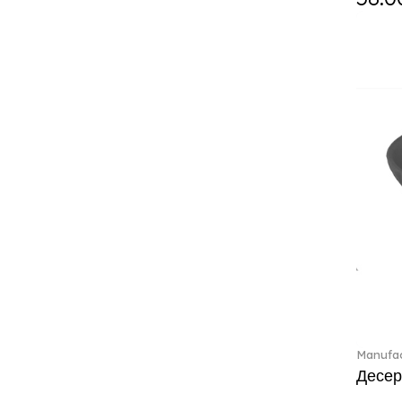
Crystal Colorful Accessories
(4)
Crystal Flowers (1)
Crystal Myriad (6)
Crystal Ocean (1)
Crystalline (43)
Curiosa (1)
Daily line (13)
Design Naif to order (2)
Dextera (70)
Disney Classics (4)
Display (4)
Dulcis (4)
Ecumes (2)
Eden (4)
Ella (2)
Manufac
En Merlemont (1)
Десер
Entree (9)