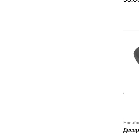
Classic Gifts white (2)
Classica (24)
Clever Cooking (3)
Colourful Spring (15)
Constella (44)
Corabell (1)
Core (1)
Corolles (4)
Cosmopolitan (2)
Crafted Breeze (5)
Crystal (3)
Crystal Clear Accessories (2)
Crystal Colorful Accessories
(4)
Crystal Flowers (1)
Crystal Myriad (6)
Manufac
Crystal Ocean (1)
Десер
Crystalline (42)