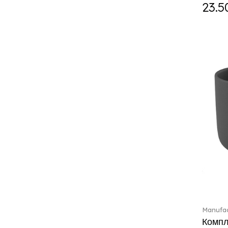
Curiosa (1)
23.5
Daily line (13)
Design Naif to order (2)
Dextera (70)
Disney Classics (4)
Display (4)
diVino (7)
Do not litter (4)
Dulcis (4)
Easter Delight (4)
Ecumes (2)
Eden (4)
Ella (2)
En Merlemont (1)
Engel / Angels (16)
Entree (9)
ETOILE (29)
Manufac
Eze (2)
Компле