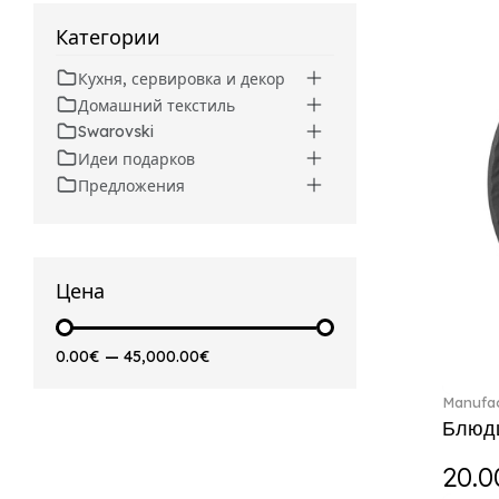
Artesano (42)
Категории
Artesano Hot&Cold
Beverages (6)
Кухня, сервировка и декор
Arthur (3)
Домашний текстиль
Arthur Brushed (2)
Swarovski
Asian Symbols (8)
Идеи подарков
Asym (1)
Предложения
Attract (2)
Audun (29)
Avarua (20)
Avarua Gifts (3)
Цена
Bag vase (5)
Barocco (16)
0.00€
—
45,000.00€
Beauty and the Beast (5)
Bella (5)
Manufac
Blacksmith (1)
Блюдц
Bloom (2)
20.0
Boston (7)