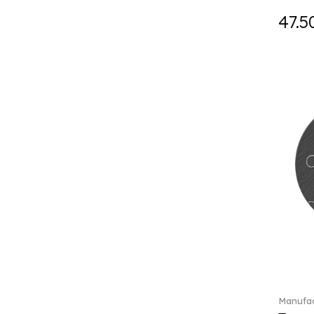
Falda (1)
47.5
Fast (4)
Feathered Beauties (1)
Finesse (1)
Fleur (11)
Florere (15)
Flow to order (10)
Flux (5)
For me (27)
French Garden (35)
Garden Tales (1)
Gaura (2)
Gema (51)
Grand Royal (3)
Gray Pearl (20)
Gypsy (2)
Heritage Dynasty (1)
High (17)
Manufac