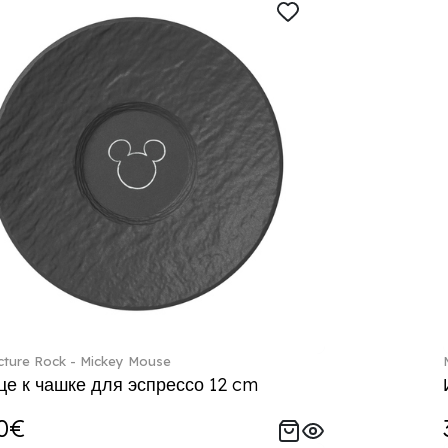
ture Rock - Mickey Mouse
е к чашке для эспрессо 12 cm
0€