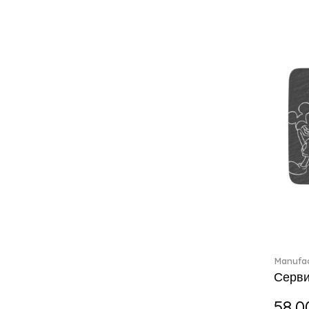
Boston coloured (41)
Break the bank (2)
Brillance Fleurs des Alpes (6)
Brillance Fleurs Sauvages
(36)
Brillance Grand Air (18)
Brillance Weiss (24)
Bunny Tales (7)
Capri (7)
Carat (17)
Cellini (17)
Charles (1)
Château Septfontaines (12)
Christmas toys (6)
Christmas toys memory (4)
Chroma (29)
Manufac
Серви
City (3)
Clarica (2)
58.0