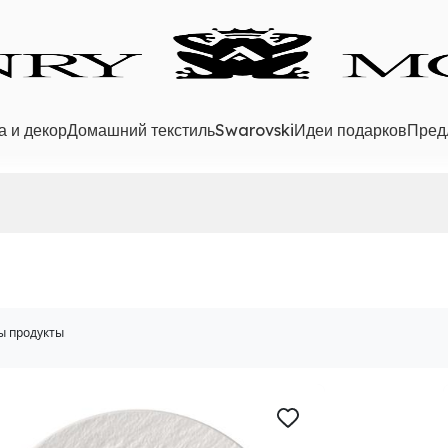
а и декор
Домашний текстиль
Swarovski
Идеи подарков
Пред
ы продукты