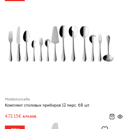
Mademoiselle
Комплект столовых приборов 12 перс. 68 шт.
472.15€
674.50€