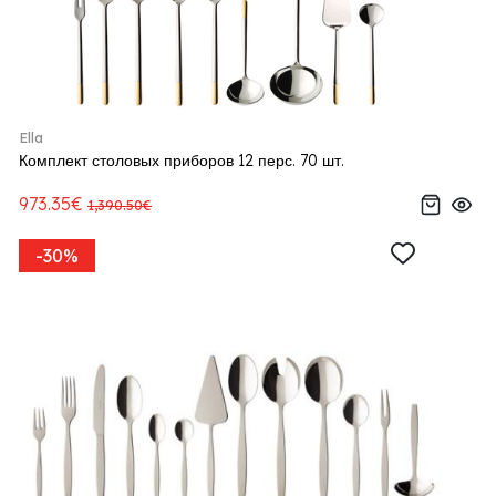
Ella
Комплект столовых приборов 12 перс. 70 шт.
973.35€
1,390.50€
-30%