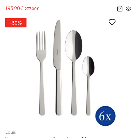
193.90€
277.00€
-30%
Louis