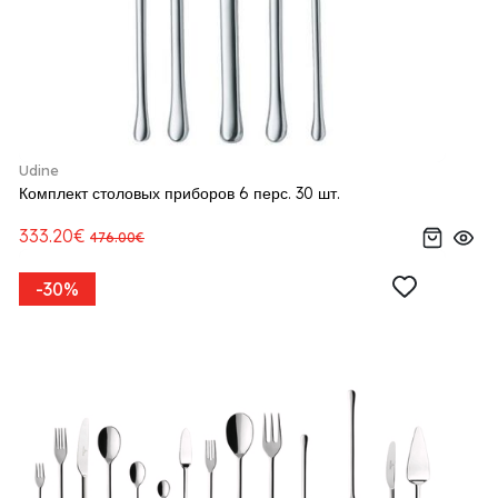
Udine
Комплект столовых приборов 6 перс. 30 шт.
333.20€
476.00€
-30%