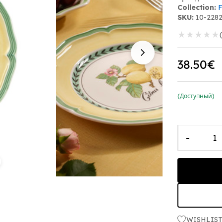
Collection:
SKU:
10-228
★
★
★
★
★
38.50€
(Доступный)
-
WISHLIS