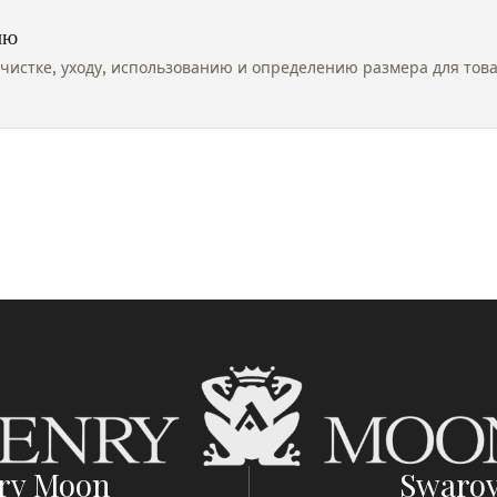
ию
чистке, уходу, использованию и определению размера для тов
ry Moon
Swarov