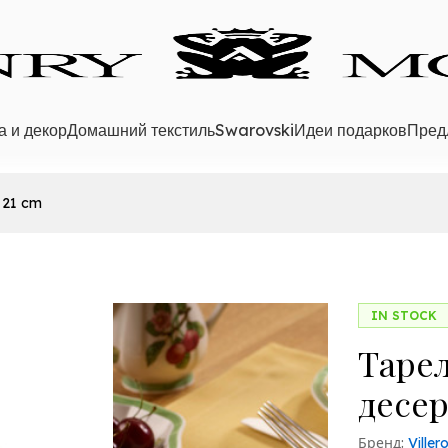
а и декор
Домашний текстиль
Swarovski
Идеи подарков
Пред
 21 cm
IN STOCK
Тарел
десер
Бренд:
Ville