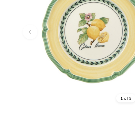
1
of
5