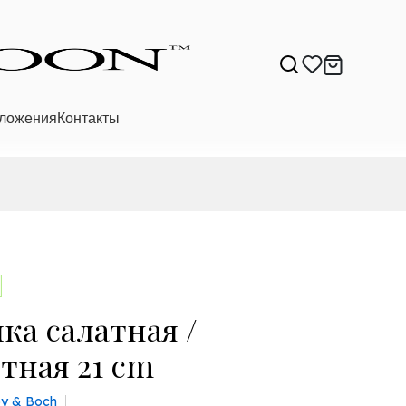
ложения
Контакты
ка салатная /
тная 21 cm
roy & Boch