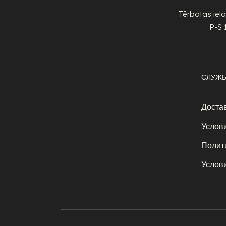
Tērbatas iela
P-S 
СЛУЖБ
Достав
Услов
Полит
Услов