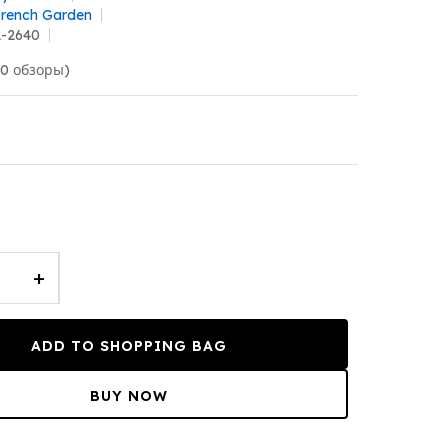
French Garden
2-2640
(0 обзоры)
+
ADD TO SHOPPING BAG
BUY NOW
T