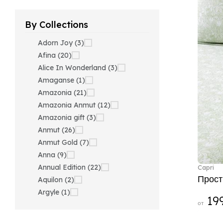
By Collections
Adorn Joy (3)
Afina (20)
Alice In Wonderland (3)
Amaganse (1)
Amazonia (21)
Amazonia Anmut (12)
Amazonia gift (3)
Anmut (26)
Anmut Gold (7)
Anna (9)
Annual Edition (22)
Capri
Прост
Aquilon (2)
Argyle (1)
199
от
Ariana Grande x Swarovski
(40)