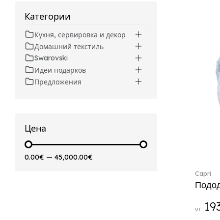
Artesano (42)
Категории
Artesano Hot&Cold
Beverages (6)
Кухня, сервировка и декор
Arthur (3)
Домашний текстиль
Arthur Brushed (2)
Swarovski
Asian Symbols (8)
Идеи подарков
Asym (1)
Предложения
Attract (2)
Audun (29)
Avarua (20)
Avarua Gifts (3)
Цена
Bag vase (5)
Barocco (16)
0.00€
—
45,000.00€
Beauty and the Beast (5)
Capri
Bella (5)
Подод
Blacksmith (1)
Bloom (2)
193
от
Boston (7)