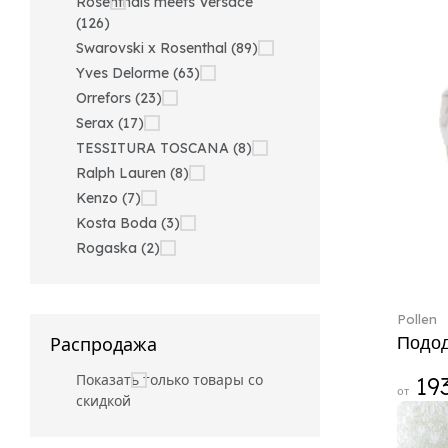
Rosenthals meets Versace
(126)
Swarovski x Rosenthal (89)
Yves Delorme (63)
Orrefors (23)
Serax (17)
TESSITURA TOSCANA (8)
Ralph Lauren (8)
Kenzo (7)
Kosta Boda (3)
Rogaska (2)
Pollen
Подо
Распродажа
Показать только товары со
193
от
скидкой