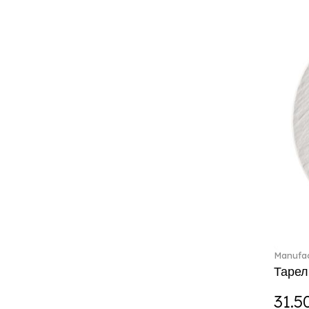
Boston coloured (41)
Break the bank (2)
Brillance Fleurs des Alpes (6)
Brillance Fleurs Sauvages
(36)
Brillance Grand Air (18)
Brillance Weiss (24)
Bunny Tales (7)
Capri (7)
Carat (17)
Cellini (17)
Charles (1)
Château Septfontaines (12)
Christmas toys (6)
Christmas toys memory (4)
Manufac
Chroma (29)
Тарел
City (3)
Clarica (2)
31.5