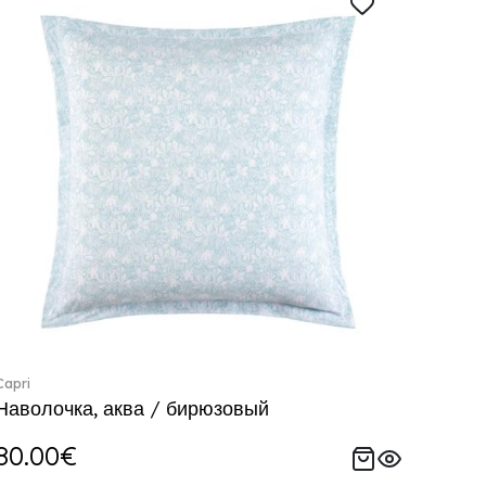
Capri
Наволочка, аква / бирюзовый
80.00€