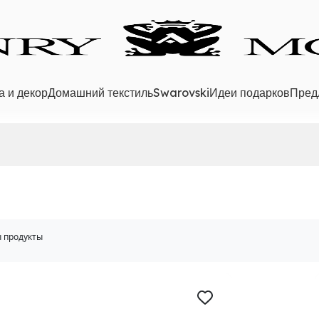
а и декор
Домашний текстиль
Swarovski
Идеи подарков
Пред
 продукты