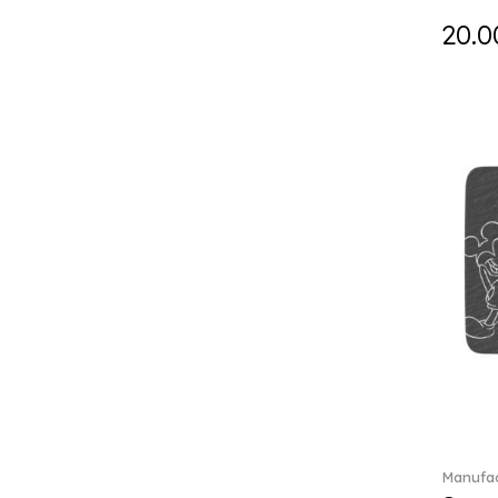
Falda (1)
20.0
Fast (4)
Feathered Beauties (1)
Finesse (1)
Fleur (11)
Florere (15)
Flow to order (10)
Flux (5)
For me (27)
French Garden (35)
Garden Tales (1)
Gaura (2)
Gema (51)
Grand Royal (3)
Gray Pearl (20)
Gypsy (2)
Heritage Dynasty (1)
High (17)
Manufac