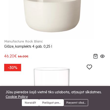
Manufacture Rock Blanc
Glāze, komplekts 4 gab. 0,25 l
46.20€
66.00€
-30%
Jūsu pieredze šajā vietnē tiks uzlabota, atļaujot sīkdatnes.
Cookie Policy
Noraidīt
Pielāgot preferences
Pieņemt sīkdatnes
Menu
Kategorijas
Meklēt
Grozs