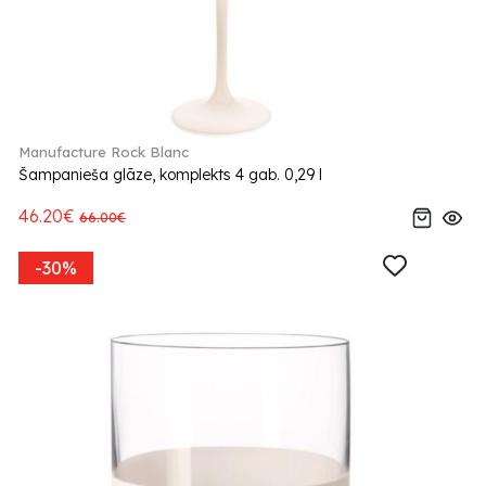
Manufacture Rock Blanc
Šampanieša glāze, komplekts 4 gab. 0,29 l
46.20€
66.00€
-30%