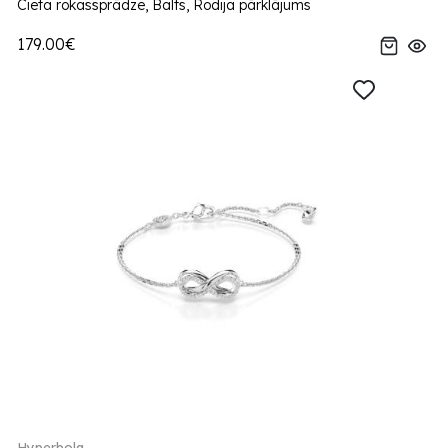
Cieta rokassprādze, Balts, Rodija pārklājums
179.00€
Hyperbola