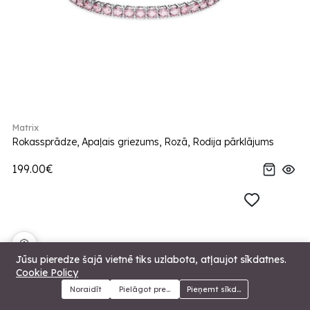
Matrix
Rokassprādze, Apaļais griezums, Rozā, Rodija pārklājums
199.00€
🍪
Jūsu pieredze šajā vietnē tiks uzlabota, atļaujot sīkdatnes.
Cookie Policy
Noraidīt
Pielāgot preferences
Pieņemt sīkdatnes
Menu
Kategorijas
Meklēt
Grozs