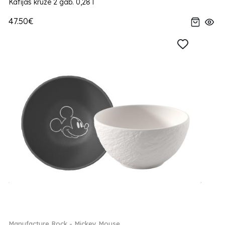
Kafijas kruze 2 gab. 0,28 l
47.50€
Manufacture Rock - Mickey Mouse