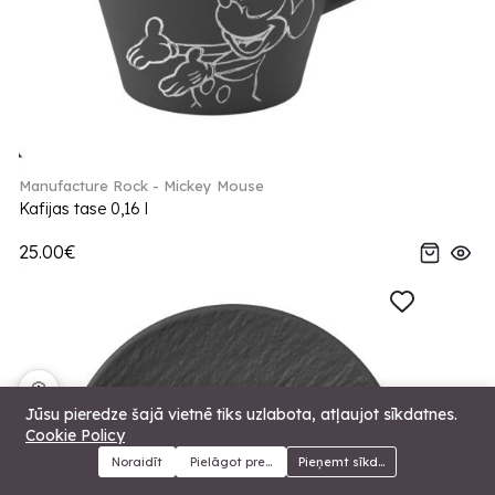
Manufacture Rock - Mickey Mouse
Kafijas tase 0,16 l
25.00€
🍪
Jūsu pieredze šajā vietnē tiks uzlabota, atļaujot sīkdatnes.
Cookie Policy
Noraidīt
Pielāgot preferences
Pieņemt sīkdatnes
Menu
Kategorijas
Meklēt
Grozs