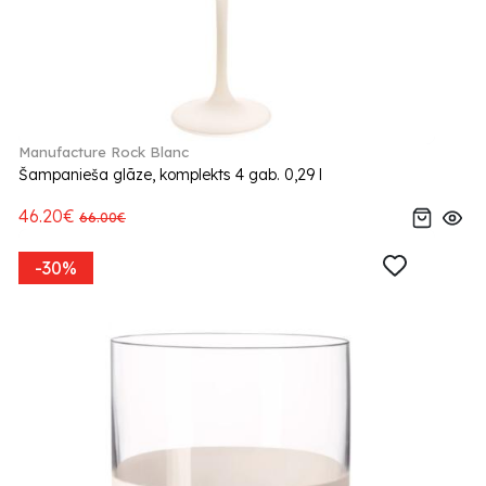
Manufacture Rock Blanc
Šampanieša glāze, komplekts 4 gab. 0,29 l
46.20€
66.00€
-30%