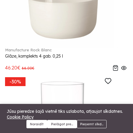
Manufacture Rock Blanc
Glāze, komplekts 4 gab. 0,25 l
46.20€
66.00€
-30%
Jūsu pieredze šajā vietnē tiks uzlabota, atļaujot sīkdatnes.
Cookie Policy
Noraidīt
Pielāgot preferences
Pieņemt sīkdatnes
Menu
Kategorijas
Meklēt
Grozs