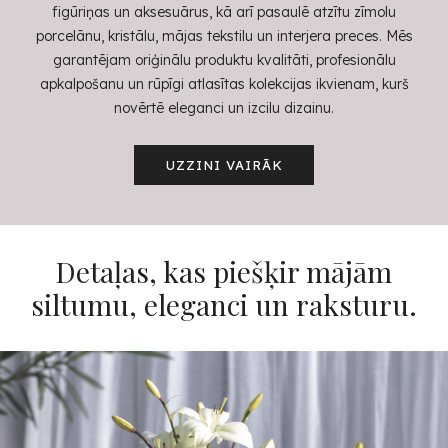
figūriņas un aksesuārus, kā arī pasaulē atzītu zīmolu
porcelānu, kristālu, mājas tekstilu un interjera preces. Mēs
garantējam oriģinālu produktu kvalitāti, profesionālu
apkalpošanu un rūpīgi atlasītas kolekcijas ikvienam, kurš
novērtē eleganci un izcilu dizainu.
UZZINI VAIRĀK
Detaļas, kas piešķir mājām
siltumu, eleganci un raksturu.