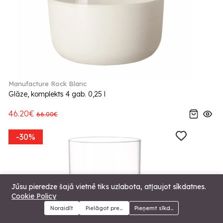
Manufacture Rock Blanc
Glāze, komplekts 4 gab. 0,25 l
46.20€
66.00€
-30%
Jūsu pieredze šajā vietnē tiks uzlabota, atļaujot sīkdatnes.
Cookie Policy
Noraidīt
Pielāgot preferences
Pieņemt sīkdatnes
Menu
Kategorijas
Meklēt
Grozs