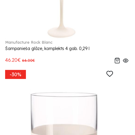
Manufacture Rock Blanc
Šampanieša glāze, komplekts 4 gab. 0,29 l
46.20€
66.00€
-30%