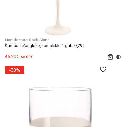
Manufacture Rock Blanc
Šampanieša glāze, komplekts 4 gab. 0,29 l
46.20€
66.00€
-30%