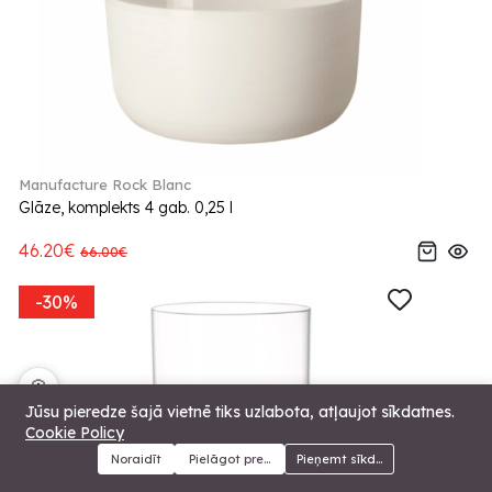
Manufacture Rock Blanc
Glāze, komplekts 4 gab. 0,25 l
46.20€
66.00€
-30%
🍪
Jūsu pieredze šajā vietnē tiks uzlabota, atļaujot sīkdatnes.
Cookie Policy
Noraidīt
Pielāgot preferences
Pieņemt sīkdatnes
Menu
Kategorijas
Meklēt
Grozs