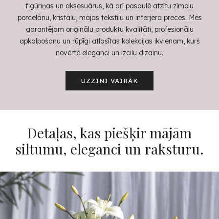
figūriņas un aksesuārus, kā arī pasaulē atzītu zīmolu
porcelānu, kristālu, mājas tekstilu un interjera preces. Mēs
garantējam oriģinālu produktu kvalitāti, profesionālu
apkalpošanu un rūpīgi atlasītas kolekcijas ikvienam, kurš
novērtē eleganci un izcilu dizainu.
UZZINI VAIRĀK
Detaļas, kas piešķir mājām
siltumu, eleganci un raksturu.