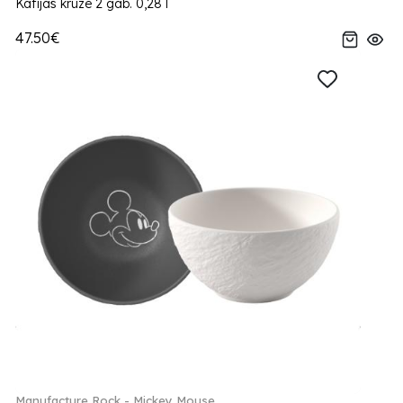
Kafijas kruze 2 gab. 0,28 l
47.50€
Manufacture Rock - Mickey Mouse