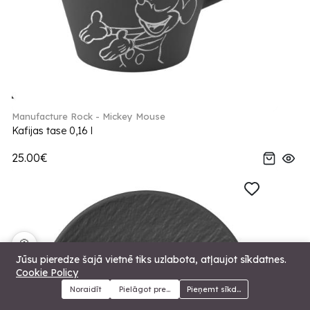
Manufacture Rock - Mickey Mouse
Kafijas tase 0,16 l
25.00€
🍪
Jūsu pieredze šajā vietnē tiks uzlabota, atļaujot sīkdatnes.
Cookie Policy
Noraidīt
Pielāgot preferences
Pieņemt sīkdatnes
Menu
Kategorijas
Meklēt
Grozs