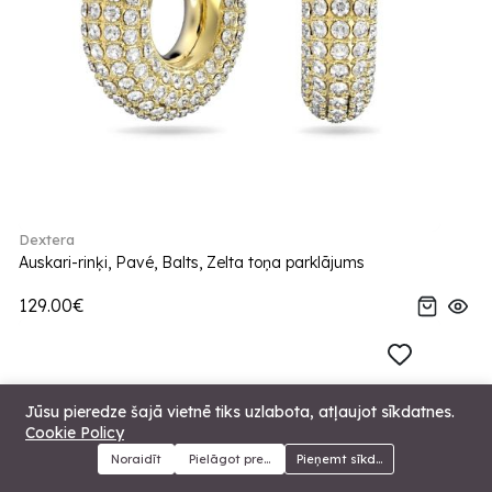
Dextera
Auskari-rinķi, Pavé, Balts, Zelta toņa parklājums
129.00€
Jūsu pieredze šajā vietnē tiks uzlabota, atļaujot sīkdatnes.
Cookie Policy
Noraidīt
Pielāgot preferences
Pieņemt sīkdatnes
Menu
Kategorijas
Meklēt
Grozs