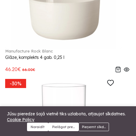
Manufacture Rock Blanc
Glāze, komplekts 4 gab. 0,25 l
46.20€
66.00€
-30%
Jūsu pieredze šajā vietnē tiks uzlabota, atļaujot sīkdatnes.
Cookie Policy
Noraidīt
Pielāgot preferences
Pieņemt sīkdatnes
Menu
Kategorijas
Meklēt
Grozs