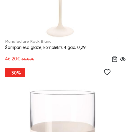
Manufacture Rock Blanc
Šampanieša glāze, komplekts 4 gab. 0,29 l
46.20€
66.00€
-30%