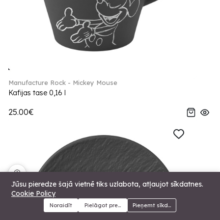
Manufacture Rock - Mickey Mouse
Kafijas tase 0,16 l
25.00€
🍪
Jūsu pieredze šajā vietnē tiks uzlabota, atļaujot sīkdatnes.
Cookie Policy
Noraidīt
Pielāgot preferences
Pieņemt sīkdatnes
Menu
Kategorijas
Meklēt
Grozs