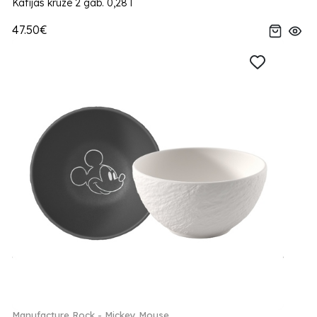
Kafijas kruze 2 gab. 0,28 l
47.50€
Manufacture Rock - Mickey Mouse