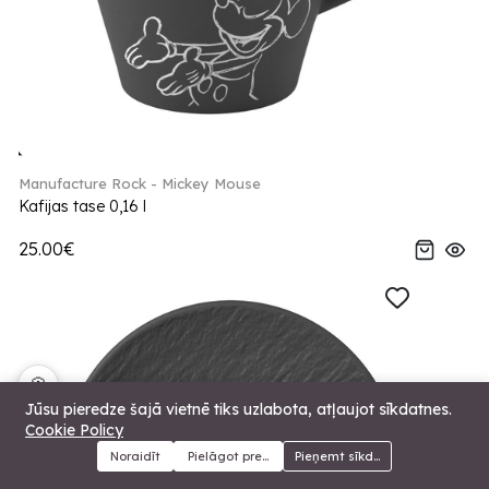
Manufacture Rock - Mickey Mouse
Kafijas tase 0,16 l
25.00€
🍪
Jūsu pieredze šajā vietnē tiks uzlabota, atļaujot sīkdatnes.
Cookie Policy
Noraidīt
Pielāgot preferences
Pieņemt sīkdatnes
Menu
Kategorijas
Meklēt
Grozs