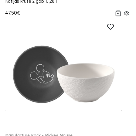
Kafijas kruze 2 gab. 0,28 l
47.50€
Manufacture Rock - Mickey Mouse