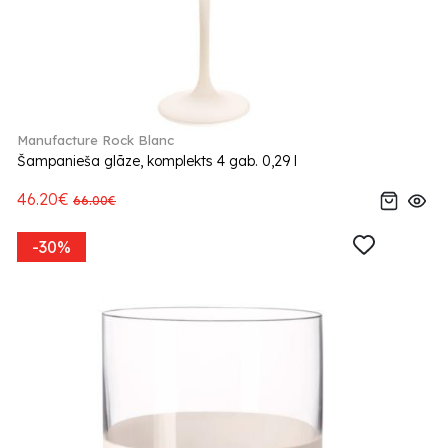
Manufacture Rock Blanc
Šampanieša glāze, komplekts 4 gab. 0,29 l
46.20€
66.00€
-30%