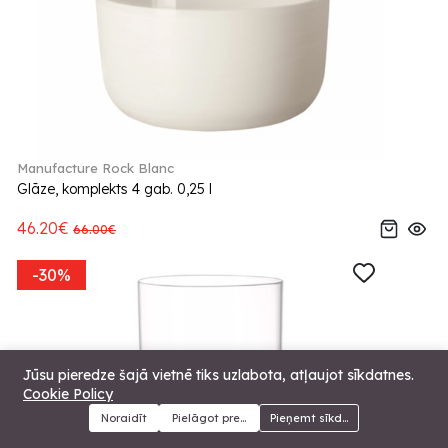
Manufacture Rock Blanc
Glāze, komplekts 4 gab. 0,25 l
46.20€
66.00€
-30%
Jūsu pieredze šajā vietnē tiks uzlabota, atļaujot sīkdatnes.
Cookie Policy
Noraidīt
Pielāgot preferences
Pieņemt sīkdatnes
Menu
Kategorijas
Meklēt
Grozs