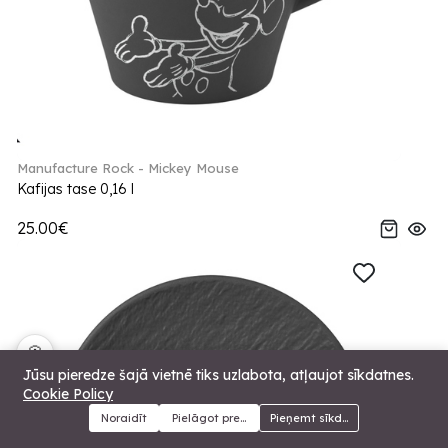
Manufacture Rock - Mickey Mouse
Kafijas tase 0,16 l
25.00€
🍪
Jūsu pieredze šajā vietnē tiks uzlabota, atļaujot sīkdatnes.
Cookie Policy
Noraidīt
Pielāgot preferences
Pieņemt sīkdatnes
Menu
Kategorijas
Meklēt
Grozs