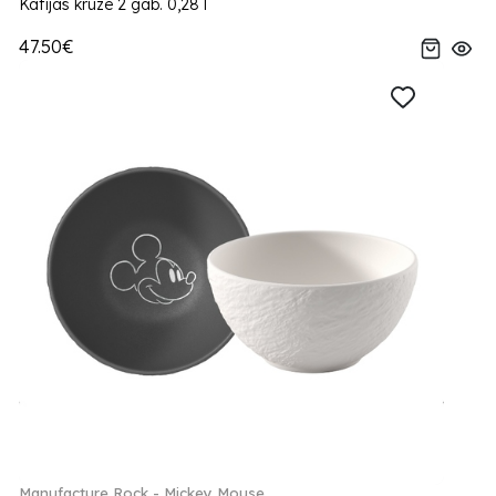
Kafijas kruze 2 gab. 0,28 l
47.50€
Manufacture Rock - Mickey Mouse