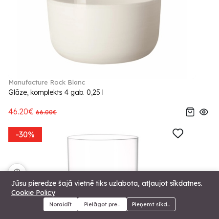
Manufacture Rock Blanc
Glāze, komplekts 4 gab. 0,25 l
46.20€
66.00€
-30%
🍪
Jūsu pieredze šajā vietnē tiks uzlabota, atļaujot sīkdatnes.
Cookie Policy
Noraidīt
Pielāgot preferences
Pieņemt sīkdatnes
Menu
Kategorijas
Meklēt
Grozs