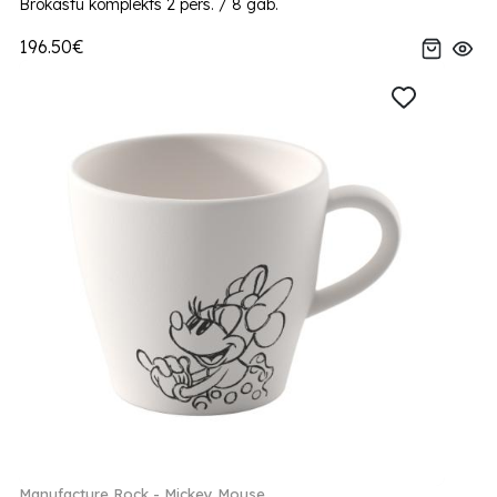
Brokastu komplekts 2 pers. / 8 gab.
196.50€
Manufacture Rock - Mickey Mouse