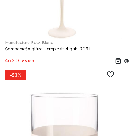
Manufacture Rock Blanc
Šampanieša glāze, komplekts 4 gab. 0,29 l
46.20€
66.00€
-30%