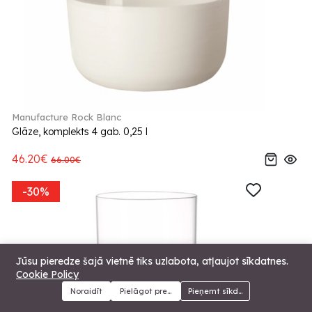
Manufacture Rock Blanc
Glāze, komplekts 4 gab. 0,25 l
46.20€
66.00€
-30%
Jūsu pieredze šajā vietnē tiks uzlabota, atļaujot sīkdatnes.
Cookie Policy
Noraidīt
Pielāgot preferences
Pieņemt sīkdatnes
Menu
Kategorijas
Meklēt
Grozs