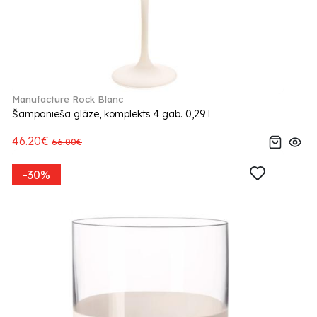
Manufacture Rock Blanc
Šampanieša glāze, komplekts 4 gab. 0,29 l
46.20€
66.00€
-30%