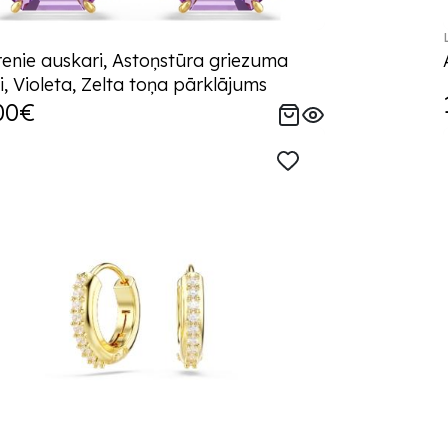
enie auskari, Astoņstūra griezuma
li, Violeta, Zelta toņa pārklājums
00€