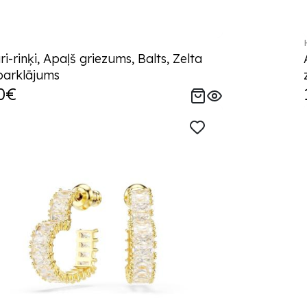
i-rinķi, Apaļš griezums, Balts, Zelta
parklājums
0€