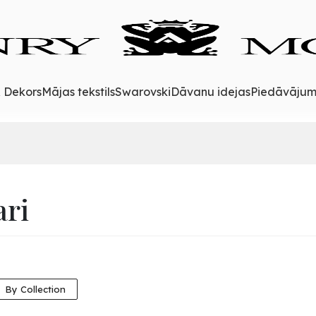
& Dekors
Mājas tekstils
Swarovski
Dāvanu idejas
Piedāvājum
ari
By Collection