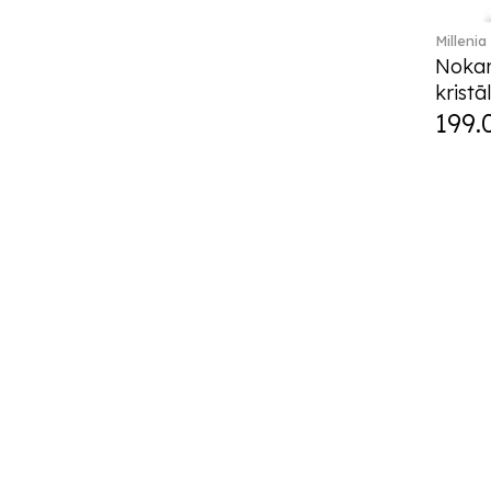
Millenia
Nokar
kristā
199.