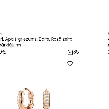
la
i, Apaļš griezums, Balts, Rozā zelta
pārklājums
0€