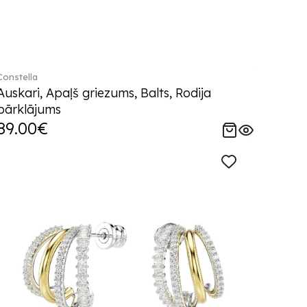
Constella
Auskari, Apaļš griezums, Balts, Rodija
pārklājums
89.00€