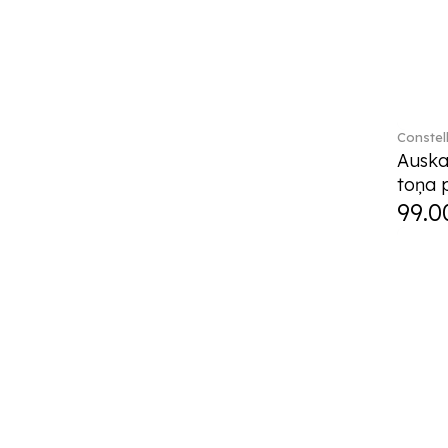
Constel
Auskar
toņa 
99.0