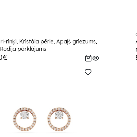
i-rinķi, Kristāla pērle, Apaļš griezums,
 Rodija pārklājums
0€