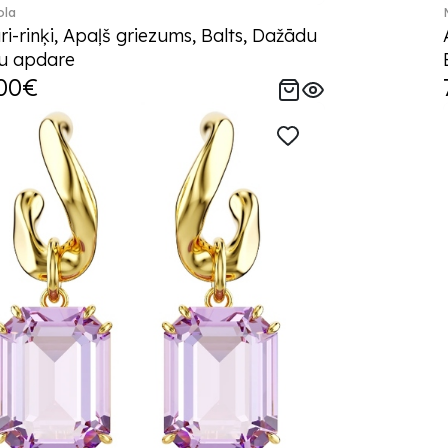
ola
i-rinķi, Apaļš griezums, Balts, Dažādu
u apdare
00€