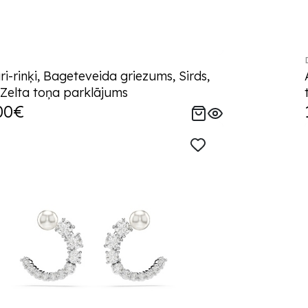
i-rinķi, Bageteveida griezums, Sirds,
 Zelta toņa parklājums
00€