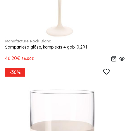
Manufacture Rock Blanc
Šampanieša glāze, komplekts 4 gab. 0,29 l
46.20€
66.00€
-30%