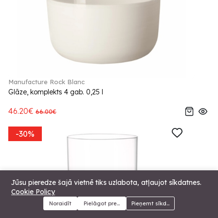
Manufacture Rock Blanc
Glāze, komplekts 4 gab. 0,25 l
46.20€
66.00€
-30%
Jūsu pieredze šajā vietnē tiks uzlabota, atļaujot sīkdatnes.
Cookie Policy
Noraidīt
Pielāgot preferences
Pieņemt sīkdatnes
Menu
Kategorijas
Meklēt
Grozs