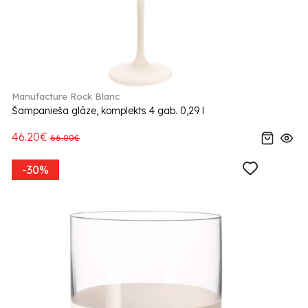
Manufacture Rock Blanc
Šampanieša glāze, komplekts 4 gab. 0,29 l
46.20€
66.00€
-30%