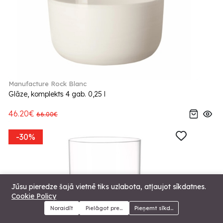
Manufacture Rock Blanc
Glāze, komplekts 4 gab. 0,25 l
46.20€
66.00€
-30%
Jūsu pieredze šajā vietnē tiks uzlabota, atļaujot sīkdatnes.
Cookie Policy
Noraidīt
Pielāgot preferences
Pieņemt sīkdatnes
Menu
Kategorijas
Meklēt
Grozs