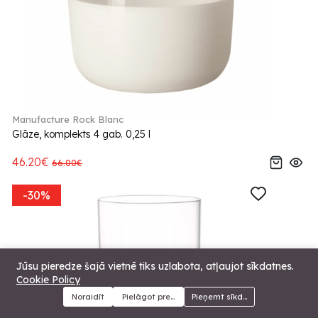
Manufacture Rock Blanc
Glāze, komplekts 4 gab. 0,25 l
46.20€
66.00€
-30%
Jūsu pieredze šajā vietnē tiks uzlabota, atļaujot sīkdatnes.
Cookie Policy
Noraidīt
Pielāgot preferences
Pieņemt sīkdatnes
Menu
Kategorijas
Meklēt
Grozs