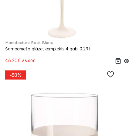
Manufacture Rock Blanc
Šampanieša glāze, komplekts 4 gab. 0,29 l
46.20€
66.00€
-30%