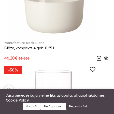
Manufacture Rock Blanc
Glāze, komplekts 4 gab. 0,25 l
46.20€
66.00€
-30%
🍪
Jūsu pieredze šajā vietnē tiks uzlabota, atļaujot sīkdatnes.
Cookie Policy
Noraidīt
Pielāgot preferences
Pieņemt sīkdatnes
Menu
Kategorijas
Meklēt
Grozs