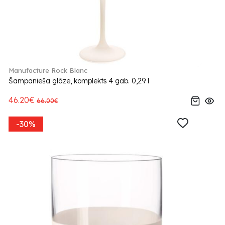
Manufacture Rock Blanc
Šampanieša glāze, komplekts 4 gab. 0,29 l
46.20€
66.00€
-30%