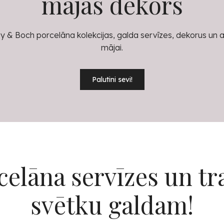
mājas dekors
eroy & Boch porcelāna kolekcijas, galda servīzes, dekorus un 
mājai.
Palutini sevi!
celāna servīzes un tr
svētku galdam!