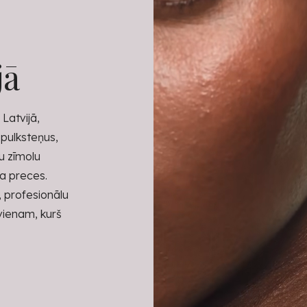
jā
Latvijā,
 pulksteņus,
tu zīmolu
ra preces.
, profesionālu
kvienam, kurš