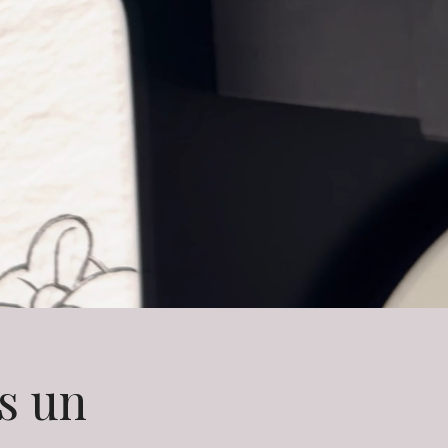
ns un