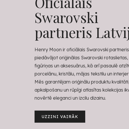
Oficiālais
Swarovski
partneris Latvi
Henry Moon ir oficiālais Swarovski partneris 
piedāvājot oriģinālas Swarovski rotaslietas,
figūriņas un aksesuārus, kā arī pasaulē atzī
porcelānu, kristālu, mājas tekstilu un interje
Mēs garantējam oriģinālu produktu kvalitāti
apkalpošanu un rūpīgi atlasītas kolekcijas i
novērtē eleganci un izcilu dizainu.
UZZINI VAIRĀK