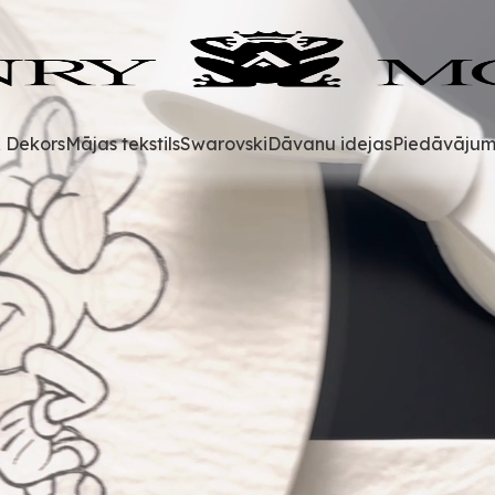
& Dekors
Mājas tekstils
Swarovski
Dāvanu idejas
Piedāvājum