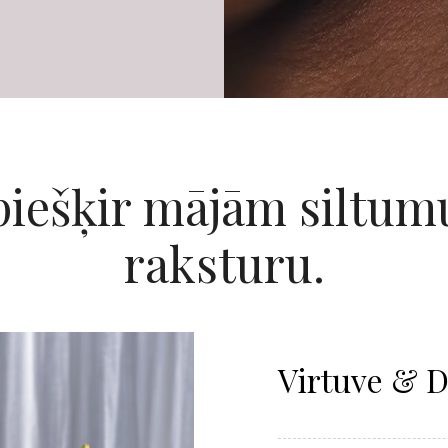
piešķir mājām siltum
raksturu.
Virtuve & 