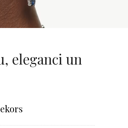
u, eleganci un
Dekors