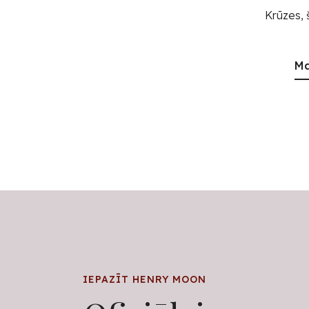
Krūzes, 
Ma
IEPAZĪT HENRY MOON