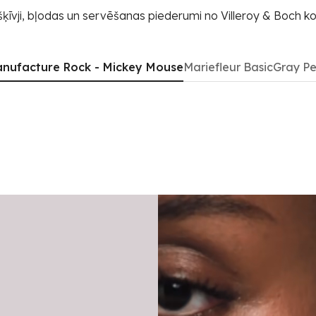
šķīvji, bļodas un servēšanas piederumi no Villeroy & Boch ko
nufacture Rock - Mickey Mouse
Mariefleur Basic
Gray Pe