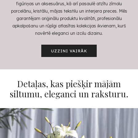
figūriņas un aksesuārus, kā arī pasaulē atzītu zīmolu
porcelānu, kristālu, mājas tekstilu un interjera preces. Mēs
garantējam oriģinālu produktu kvalitāti, profesionālu
apkalpošanu un rūpīgi atlasītas kolekcijas ikvienam, kurš
novērtē eleganci un izcilu dizainu.
UZZINI VAIRĀK
Detaļas, kas piešķir mājām
siltumu, eleganci un raksturu.