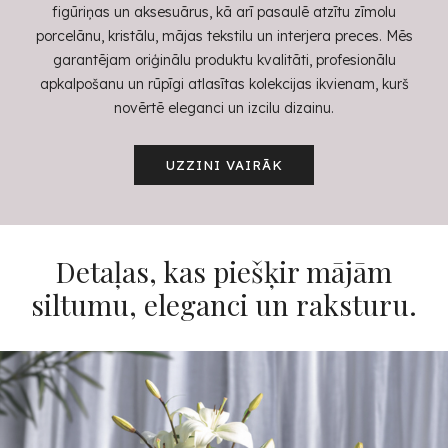
figūriņas un aksesuārus, kā arī pasaulē atzītu zīmolu
porcelānu, kristālu, mājas tekstilu un interjera preces. Mēs
garantējam oriģinālu produktu kvalitāti, profesionālu
apkalpošanu un rūpīgi atlasītas kolekcijas ikvienam, kurš
novērtē eleganci un izcilu dizainu.
UZZINI VAIRĀK
Detaļas, kas piešķir mājām
siltumu, eleganci un raksturu.