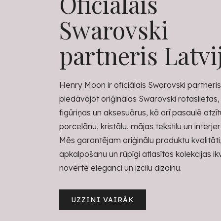
Oficiālais
Swarovski
partneris Latvi
Henry Moon ir oficiālais Swarovski partneris 
piedāvājot oriģinālas Swarovski rotaslietas,
figūriņas un aksesuārus, kā arī pasaulē atzī
porcelānu, kristālu, mājas tekstilu un interje
Mēs garantējam oriģinālu produktu kvalitāti
apkalpošanu un rūpīgi atlasītas kolekcijas i
novērtē eleganci un izcilu dizainu.
UZZINI VAIRĀK