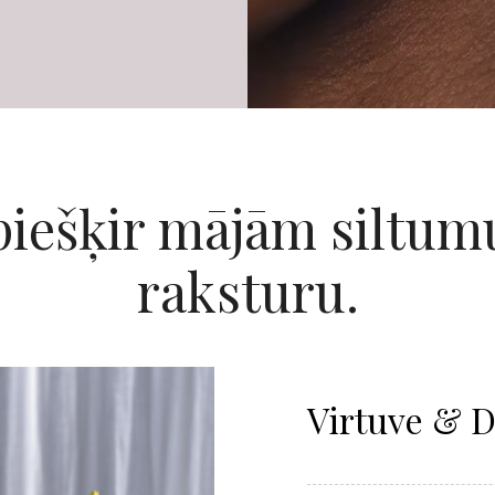
piešķir mājām siltum
raksturu.
Virtuve & 