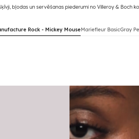
šķīvji, bļodas un servēšanas piederumi no Villeroy & Boch ko
nufacture Rock - Mickey Mouse
Mariefleur Basic
Gray Pe