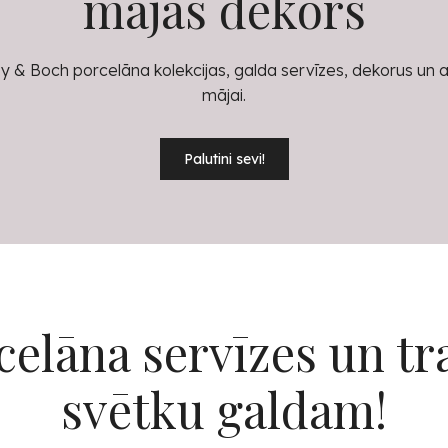
mājas dekors
eroy & Boch porcelāna kolekcijas, galda servīzes, dekorus un 
mājai.
Palutini sevi!
celāna servīzes un tr
svētku galdam!