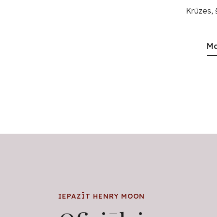
Krūzes, 
Ma
IEPAZĪT HENRY MOON