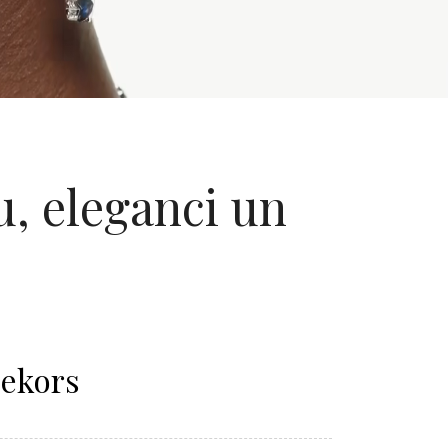
u, eleganci un
Dekors