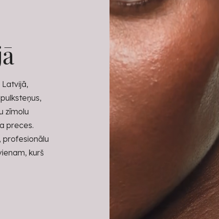
jā
Latvijā,
 pulksteņus,
tu zīmolu
ra preces.
, profesionālu
kvienam, kurš