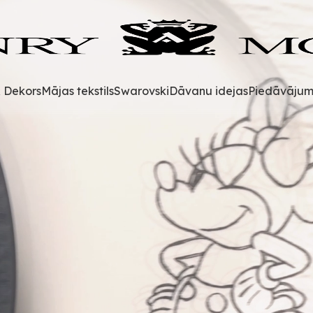
& Dekors
Mājas tekstils
Swarovski
Dāvanu idejas
Piedāvājum