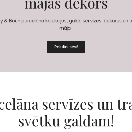
mājas dekors
eroy & Boch porcelāna kolekcijas, galda servīzes, dekorus un 
mājai.
Palutini sevi!
celāna servīzes un tr
svētku galdam!