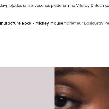
šķīvji, bļodas un servēšanas piederumi no Villeroy & Boch ko
nufacture Rock - Mickey Mouse
Mariefleur Basic
Gray Pe