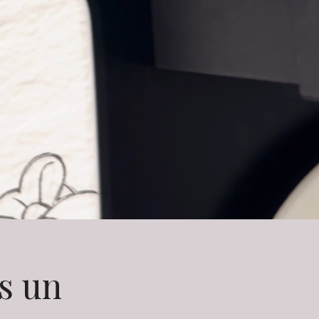
ns un