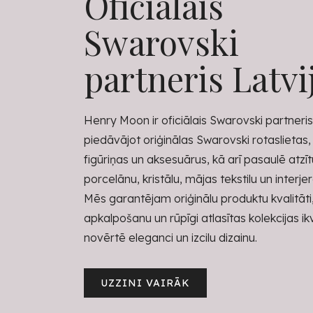
Oficiālais
Swarovski
partneris Latvi
Henry Moon ir oficiālais Swarovski partneris 
piedāvājot oriģinālas Swarovski rotaslietas,
figūriņas un aksesuārus, kā arī pasaulē atzī
porcelānu, kristālu, mājas tekstilu un interje
Mēs garantējam oriģinālu produktu kvalitāti
apkalpošanu un rūpīgi atlasītas kolekcijas i
novērtē eleganci un izcilu dizainu.
UZZINI VAIRĀK