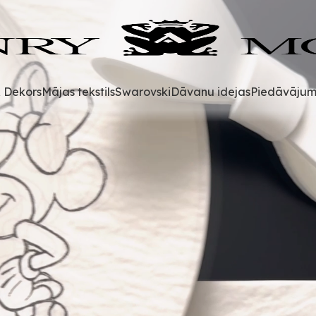
& Dekors
Mājas tekstils
Swarovski
Dāvanu idejas
Piedāvājum