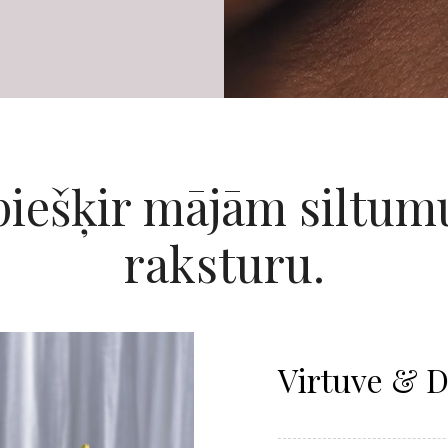
piešķir mājām siltum
raksturu.
Virtuve & 