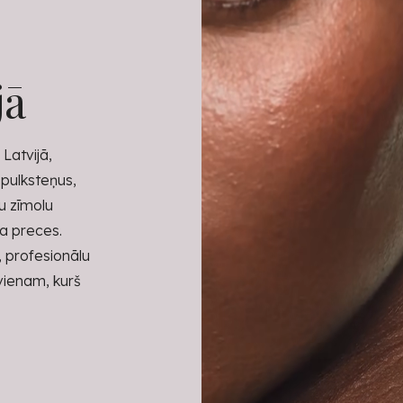
jā
Latvijā,
 pulksteņus,
tu zīmolu
ra preces.
, profesionālu
kvienam, kurš