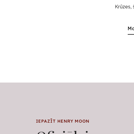
Krūzes, 
Ma
IEPAZĪT HENRY MOON