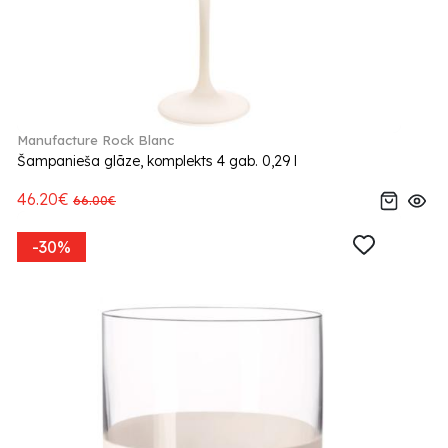
Manufacture Rock Blanc
Šampanieša glāze, komplekts 4 gab. 0,29 l
46.20€
66.00€
-30%