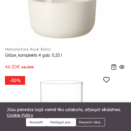
Manufacture Rock Blanc
Glāze, komplekts 4 gab. 0,25 l
46.20€
66.00€
-30%
Jūsu pieredze šajā vietnē tiks uzlabota, atļaujot sīkdatnes.
Cookie Policy
Noraidīt
Pielāgot preferences
Pieņemt sīkdatnes
Menu
Kategorijas
Meklēt
Grozs