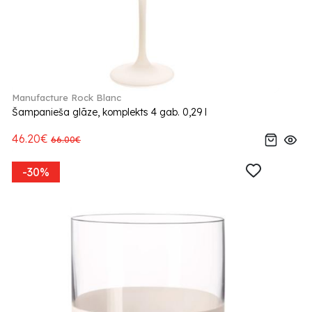
Manufacture Rock Blanc
Šampanieša glāze, komplekts 4 gab. 0,29 l
46.20€
66.00€
-30%