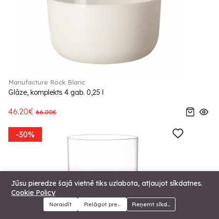
Manufacture Rock Blanc
Glāze, komplekts 4 gab. 0,25 l
46.20€
66.00€
-30%
Jūsu pieredze šajā vietnē tiks uzlabota, atļaujot sīkdatnes.
Cookie Policy
Noraidīt
Pielāgot preferences
Pieņemt sīkdatnes
Menu
Kategorijas
Meklēt
Grozs