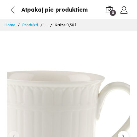
Atpakaļ pie produktiem
0
Home
Produkti
...
Krūze 0,30 l