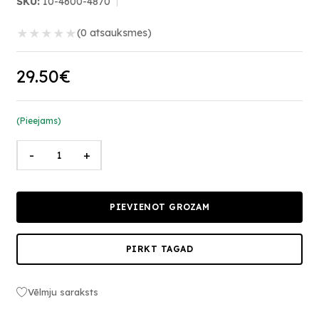
SKU:
10-4600-4870
★
★
★
★
★
(0 atsauksmes)
29.50€
(Pieejams)
-
+
PIEVIENOT GROZAM
PIRKT TAGAD
Vēlmju saraksts