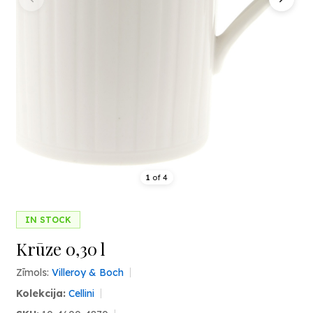
1
of
4
IN STOCK
Krūze 0,30 l
Zīmols:
Villeroy & Boch
Kolekcija:
Cellini