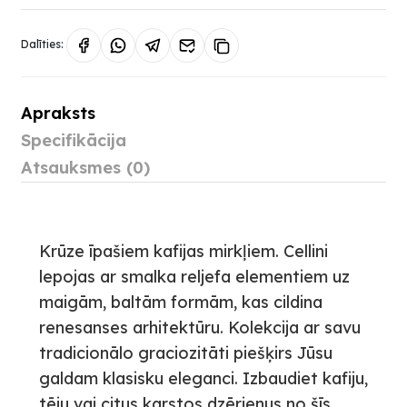
Dalīties:
Apraksts
Specifikācija
Atsauksmes (0)
Krūze īpašiem kafijas mirkļiem. Cellini
lepojas ar smalka reljefa elementiem uz
maigām, baltām formām, kas cildina
renesanses arhitektūru. Kolekcija ar savu
tradicionālo graciozitāti piešķirs Jūsu
galdam klasisku eleganci. Izbaudiet kafiju,
tēju vai citus karstos dzērienus no šīs