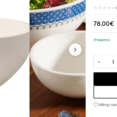
★
★
★
★
★
78.00€
(Pieejams)
-
Vēlmju sar