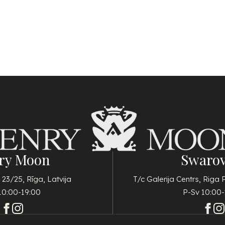
ry Moon
Swarov
 23/25, Rīga, Latvija
T/c Galerija Centrs, Riga 
10:00-19:00
P-Sv 10:00-