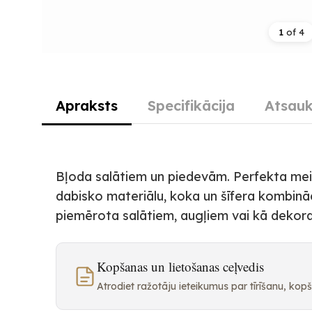
1
of
4
Apraksts
Specifikācija
Atsauk
Bļoda salātiem un piedevām. Perfekta meis
dabisko materiālu, koka un šīfera kombināciju
piemērota salātiem, augļiem vai kā dekora
Kopšanas un lietošanas ceļvedis
Atrodiet ražotāju ieteikumus par tīrīšanu, ko