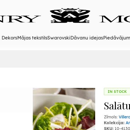
& Dekors
Mājas tekstils
Swarovski
Dāvanu idejas
Piedāvājum
IN STOCK
Salāt
Zīmols:
Ville
Kolekcija:
A
SKU:
10-413