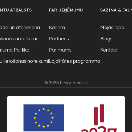
ENTU ATBALSTS
PAR UZŅĒMUMU
SAZIŅA & JAU
āde un atgriešana
Karjera
Mājas lapa
ošanas noteikumi
Partneris
Blogs
ātuma Politika
Par mums
Kontakti
u lietošanas noteikumi
Lojalitātes programma
© 2026 henry-moon.lv