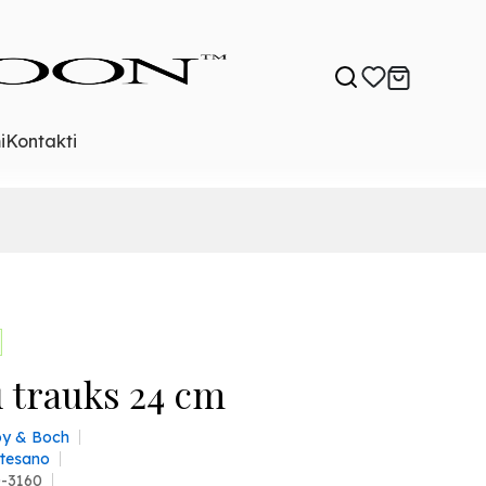
i
Kontakti
u trauks 24 cm
roy & Boch
rtesano
0-3160