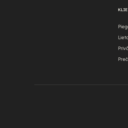
KLI
Pieg
Liet
Priv
Preč