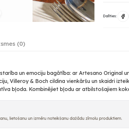
Dalīties:
smes (0)
tarība un emociju bagātība: ar Artesano Original 
, Villeroy & Boch cildina vienkāršu un skaidri izteiktu
tīva bļoda. Kombinējiet bļodu ar atbilstošajiem ko
pšanu, lietošanu un izmēru noteikšanu dažādu zīmolu produktiem.