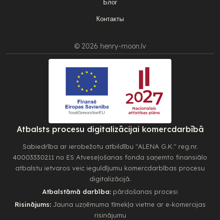
Блог
Контакты
© 2026 henry-moon.lv
Atbalsts procesu digitalizācijai komercdarbībā
Sabiedrība ar ierobežotu atbildību "ALENA G.K." reg.nr.
40003330211 no ES Atveseļošanas fonda saņemto finansiālo
atbalstu ietvaros veic ieguldījumu komercdarbības procesu
digitalizācijā.
Atbalstāmā darbība:
pārdošanas procesi
Risinājums:
Jauna uzņēmuma tīmekļa vietne ar e-komercijas
risinājumu