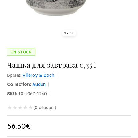
1
of
4
IN STOCK
Чашка для завтрака 0,35 l
Бренд:
Villeroy & Boch
Collection:
Audun
SKU:
10-1067-1240
★
★
★
★
★
(0 обзоры)
56.50€