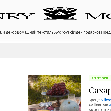
а и декор
Домашний текстиль
Swarovski
Идеи подарков
Пред
IN STOCK
Cахар
Бренд:
Ville
Collection:
SKU:
10-106