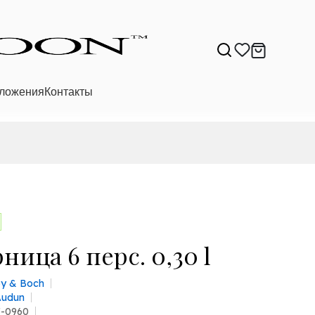
ложения
Контакты
ница 6 перс. 0,30 l
roy & Boch
Audun
7-0960