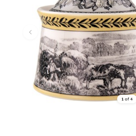
1
of
4