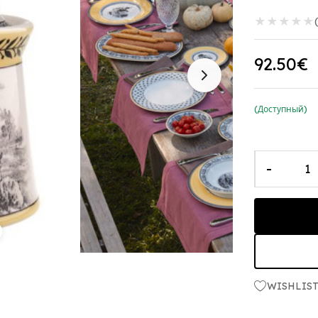
★
★
★
★
★
92.50€
(Доступный)
-
WISHLIS