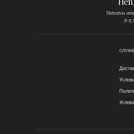
Hen
Tērbatas iela
P-S 
СЛУЖБ
Достав
Услов
Полит
Услов