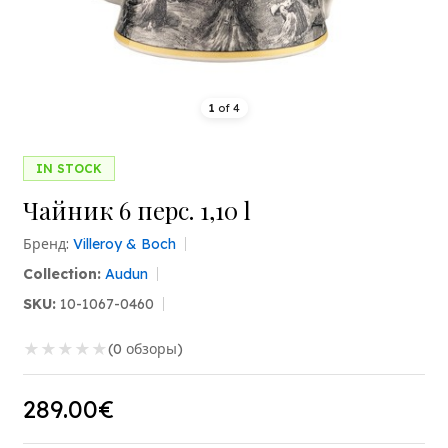
1
of
4
IN STOCK
Чайник 6 перс. 1,10 l
Бренд:
Villeroy & Boch
Collection:
Audun
SKU:
10-1067-0460
★
★
★
★
★
(0 обзоры)
289.00€