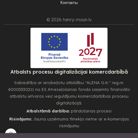
Контакты
© 2026 henry-moon.lv
Atbalsts procesu digitalizācijai komercdarbībā
Sabiedrība ar ierobežotu atbildību "ALENA G.K." reg.nr.
40003330211 no ES Atveseļošanas fonda saņemto finansiālo
atbalstu ietvaros veic ieguldījumu komercdarbības procesu
digitalizācijā.
Atbalstāmā darbība:
pārdošanas procesi
Risinājums:
Jauna uzņēmuma tīmekļa vietne ar e-komercijas
risinājumu
🍪