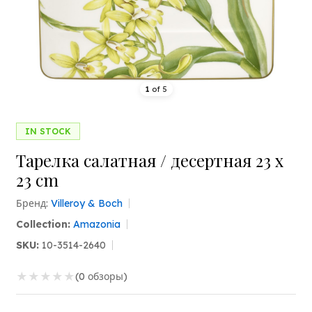
1
of
5
IN STOCK
Тарелка салатная / десертная 23 x
23 cm
Бренд:
Villeroy & Boch
Collection:
Amazonia
SKU:
10-3514-2640
★
★
★
★
★
(0 обзоры)