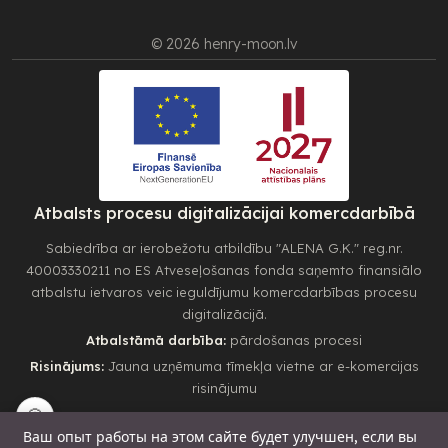
© 2026 henry-moon.lv
Atbalsts procesu digitalizācijai komercdarbībā
Sabiedrība ar ierobežotu atbildību "ALENA G.K." reg.nr.
40003330211 no ES Atveseļošanas fonda saņemto finansiālo
atbalstu ietvaros veic ieguldījumu komercdarbības procesu
digitalizācijā.
Atbalstāmā darbība:
pārdošanas procesi
Risinājums:
Jauna uzņēmuma tīmekļa vietne ar e-komercijas
risinājumu
🍪
Ваш опыт работы на этом сайте будет улучшен, если вы